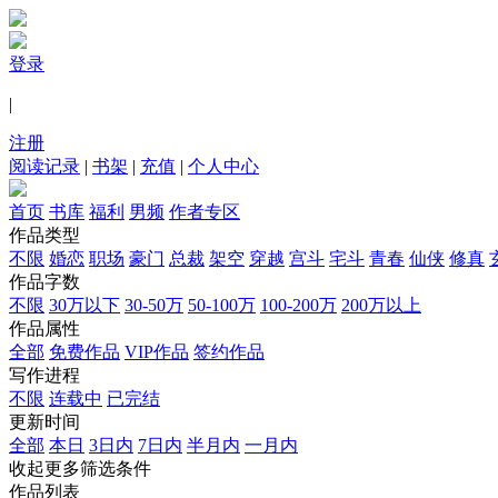
登录
|
注册
阅读记录
|
书架
|
充值
|
个人中心
首页
书库
福利
男频
作者专区
作品类型
不限
婚恋
职场
豪门
总裁
架空
穿越
宫斗
宅斗
青春
仙侠
修真
作品字数
不限
30万以下
30-50万
50-100万
100-200万
200万以上
作品属性
全部
免费作品
VIP作品
签约作品
写作进程
不限
连载中
已完结
更新时间
全部
本日
3日内
7日内
半月内
一月内
收起更多筛选条件
作品列表