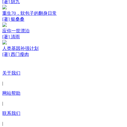
[著] 阴九
重生70，软包子的翻身日常
[著] 银桑桑
应你一世漂泊
[著] 清雨
人类基因补强计划
[著] 西门瘦肉
关于我们
|
网站帮助
|
联系我们
|