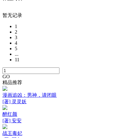
暂无记录
1
2
3
4
5
...
11
GO
精品推荐
漫画追凶：男神，请闭眼
[著] 灵灵妖
醉红颜
[著] 安安
战王毒妃