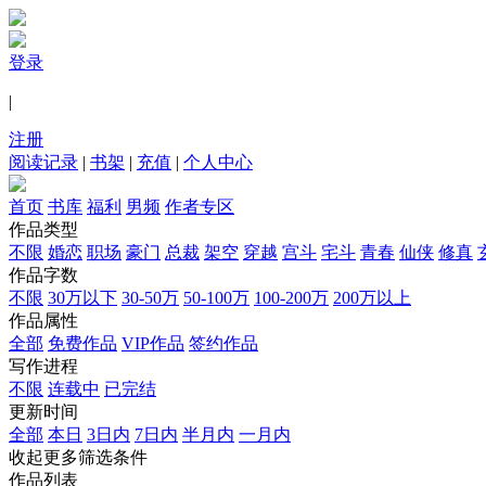
登录
|
注册
阅读记录
|
书架
|
充值
|
个人中心
首页
书库
福利
男频
作者专区
作品类型
不限
婚恋
职场
豪门
总裁
架空
穿越
宫斗
宅斗
青春
仙侠
修真
作品字数
不限
30万以下
30-50万
50-100万
100-200万
200万以上
作品属性
全部
免费作品
VIP作品
签约作品
写作进程
不限
连载中
已完结
更新时间
全部
本日
3日内
7日内
半月内
一月内
收起更多筛选条件
作品列表