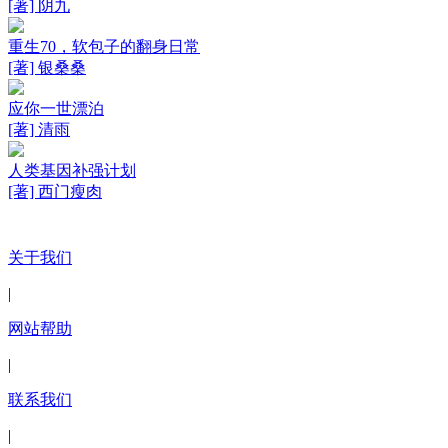
[著] 阴九
重生70，软包子的翻身日常
[著] 银桑桑
应你一世漂泊
[著] 清雨
人类基因补强计划
[著] 西门瘦肉
关于我们
|
网站帮助
|
联系我们
|