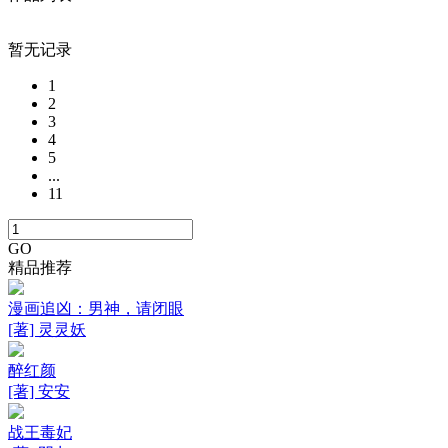
暂无记录
1
2
3
4
5
...
11
GO
精品推荐
漫画追凶：男神，请闭眼
[著] 灵灵妖
醉红颜
[著] 安安
战王毒妃