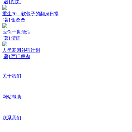
[著] 阴九
重生70，软包子的翻身日常
[著] 银桑桑
应你一世漂泊
[著] 清雨
人类基因补强计划
[著] 西门瘦肉
关于我们
|
网站帮助
|
联系我们
|