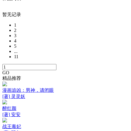
暂无记录
1
2
3
4
5
...
11
GO
精品推荐
漫画追凶：男神，请闭眼
[著] 灵灵妖
醉红颜
[著] 安安
战王毒妃