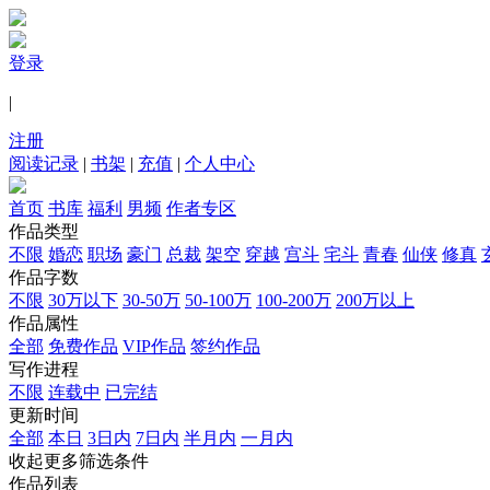
登录
|
注册
阅读记录
|
书架
|
充值
|
个人中心
首页
书库
福利
男频
作者专区
作品类型
不限
婚恋
职场
豪门
总裁
架空
穿越
宫斗
宅斗
青春
仙侠
修真
作品字数
不限
30万以下
30-50万
50-100万
100-200万
200万以上
作品属性
全部
免费作品
VIP作品
签约作品
写作进程
不限
连载中
已完结
更新时间
全部
本日
3日内
7日内
半月内
一月内
收起更多筛选条件
作品列表