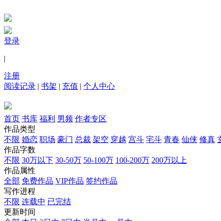
登录
|
注册
阅读记录
|
书架
|
充值
|
个人中心
首页
书库
福利
男频
作者专区
作品类型
不限
婚恋
职场
豪门
总裁
架空
穿越
宫斗
宅斗
青春
仙侠
修真
作品字数
不限
30万以下
30-50万
50-100万
100-200万
200万以上
作品属性
全部
免费作品
VIP作品
签约作品
写作进程
不限
连载中
已完结
更新时间