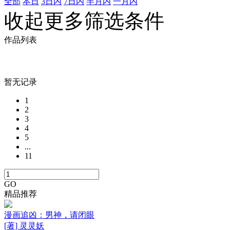
全部
本日
3日内
7日内
半月内
一月内
收起更多筛选条件
作品列表
暂无记录
1
2
3
4
5
...
11
GO
精品推荐
漫画追凶：男神，请闭眼
[著] 灵灵妖