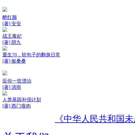
醉红颜
[著] 安安
战王毒妃
[著] 阴九
重生70，软包子的翻身日常
[著] 银桑桑
应你一世漂泊
[著] 清雨
人类基因补强计划
[著] 西门瘦肉
《中华人民共和国未