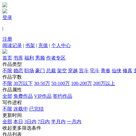
登录
|
注册
阅读记录
|
书架
|
充值
|
个人中心
首页
书库
福利
男频
作者专区
作品类型
不限
婚恋
职场
豪门
总裁
架空
穿越
宫斗
宅斗
青春
仙侠
修真
作品字数
不限
30万以下
30-50万
50-100万
100-200万
200万以上
作品属性
全部
免费作品
VIP作品
签约作品
写作进程
不限
连载中
已完结
更新时间
全部
本日
3日内
7日内
半月内
一月内
收起更多筛选条件
作品列表