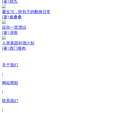
[著] 阴九
重生70，软包子的翻身日常
[著] 银桑桑
应你一世漂泊
[著] 清雨
人类基因补强计划
[著] 西门瘦肉
关于我们
|
网站帮助
|
联系我们
|