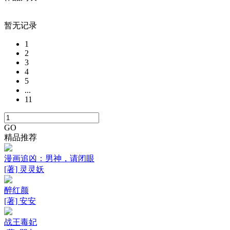
暂无记录
1
2
3
4
5
...
11
GO
精品推荐
漫画追凶：男神，请闭眼
[著] 灵灵妖
醉红颜
[著] 安安
战王毒妃