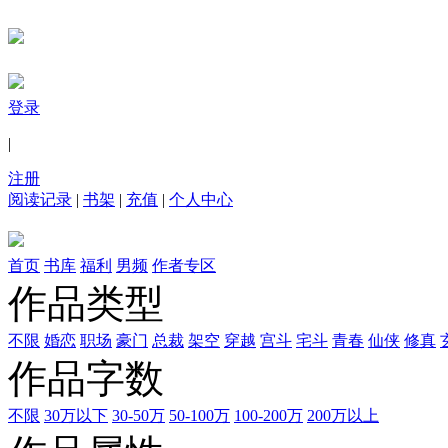
登录
|
注册
阅读记录
|
书架
|
充值
|
个人中心
首页
书库
福利
男频
作者专区
作品类型
不限
婚恋
职场
豪门
总裁
架空
穿越
宫斗
宅斗
青春
仙侠
修真
作品字数
不限
30万以下
30-50万
50-100万
100-200万
200万以上