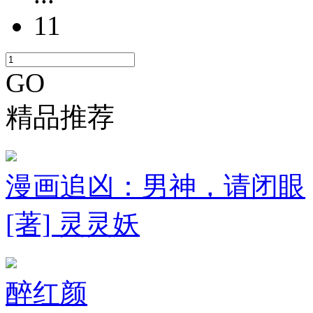
11
GO
精品推荐
漫画追凶：男神，请闭眼
[著] 灵灵妖
醉红颜