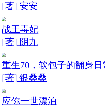
[著] 安安
战王毒妃
[著] 阴九
重生70，软包子的翻身日
[著] 银桑桑
应你一世漂泊