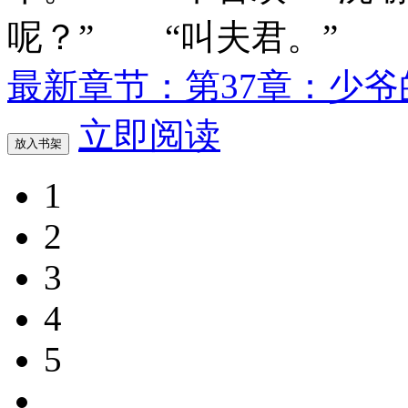
呢？” “叫夫君。”
最新章节：第37章：少爷
立即阅读
放入书架
1
2
3
4
5
...