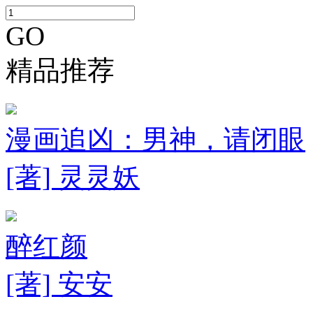
GO
精品推荐
漫画追凶：男神，请闭眼
[著] 灵灵妖
醉红颜
[著] 安安