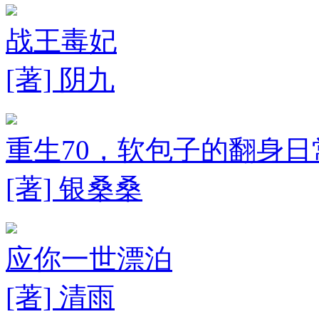
战王毒妃
[著] 阴九
重生70，软包子的翻身日
[著] 银桑桑
应你一世漂泊
[著] 清雨