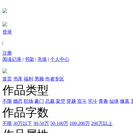
登录
|
注册
阅读记录
|
书架
|
充值
|
个人中心
首页
书库
福利
男频
作者专区
作品类型
不限
婚恋
职场
豪门
总裁
架空
穿越
宫斗
宅斗
青春
仙侠
修真
作品字数
不限
30万以下
30-50万
50-100万
100-200万
200万以上