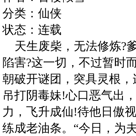
分类：仙侠
状态：连载
天生废柴，无法修炼?爹
陷害?这一切，不过暂时
朝破开谜团，突具灵根，
吊打阴毒妹!心口恶气出
力，飞升成仙!待他日傲
练成老油条。“今日，为