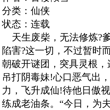
分类：仙侠
状态：连载
天生废柴，无法修炼?爹
陷害?这一切，不过暂时
朝破开谜团，突具灵根，
吊打阴毒妹!心口恶气出
力，飞升成仙!待他日傲
练成老油条。“今日，为