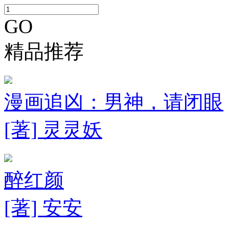
GO
精品推荐
漫画追凶：男神，请闭眼
[著] 灵灵妖
醉红颜
[著] 安安