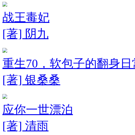
战王毒妃
[著] 阴九
重生70，软包子的翻身日
[著] 银桑桑
应你一世漂泊
[著] 清雨