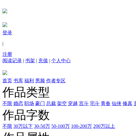
登录
|
注册
阅读记录
|
书架
|
充值
|
个人中心
首页
书库
福利
男频
作者专区
作品类型
不限
婚恋
职场
豪门
总裁
架空
穿越
宫斗
宅斗
青春
仙侠
修真
作品字数
不限
30万以下
30-50万
50-100万
100-200万
200万以上