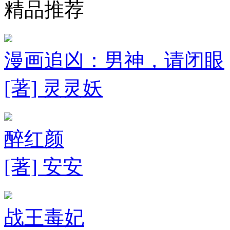
精品推荐
漫画追凶：男神，请闭眼
[著] 灵灵妖
醉红颜
[著] 安安
战王毒妃