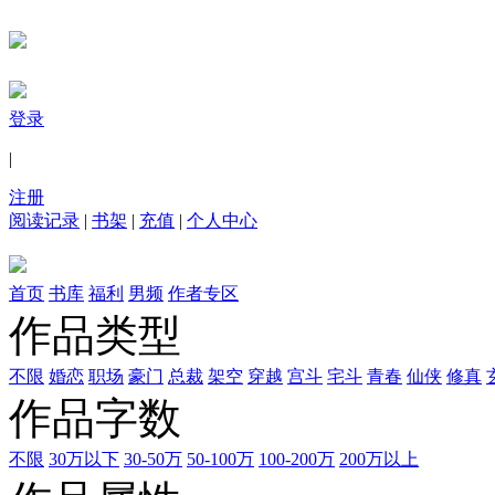
登录
|
注册
阅读记录
|
书架
|
充值
|
个人中心
首页
书库
福利
男频
作者专区
作品类型
不限
婚恋
职场
豪门
总裁
架空
穿越
宫斗
宅斗
青春
仙侠
修真
作品字数
不限
30万以下
30-50万
50-100万
100-200万
200万以上