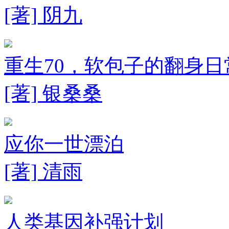
[著] 阴九
重生70，软包子的翻身日
[著] 银桑桑
应你一世漂泊
[著] 清雨
人类基因补强计划