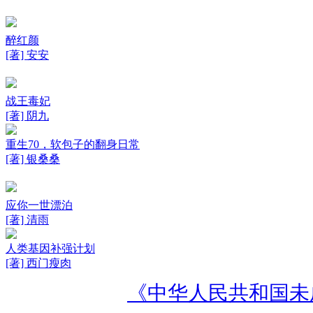
醉红颜
[著] 安安
战王毒妃
[著] 阴九
重生70，软包子的翻身日常
[著] 银桑桑
应你一世漂泊
[著] 清雨
人类基因补强计划
[著] 西门瘦肉
《中华人民共和国未