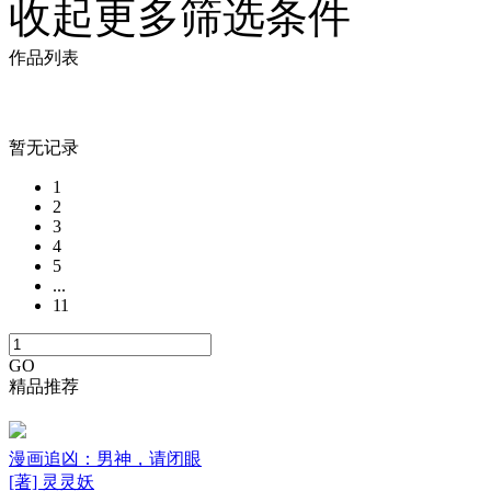
收起更多筛选条件
作品列表
暂无记录
1
2
3
4
5
...
11
GO
精品推荐
漫画追凶：男神，请闭眼
[著] 灵灵妖