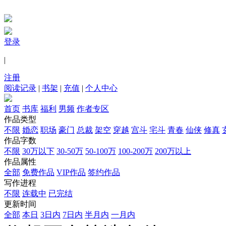
登录
|
注册
阅读记录
|
书架
|
充值
|
个人中心
首页
书库
福利
男频
作者专区
作品类型
不限
婚恋
职场
豪门
总裁
架空
穿越
宫斗
宅斗
青春
仙侠
修真
作品字数
不限
30万以下
30-50万
50-100万
100-200万
200万以上
作品属性
全部
免费作品
VIP作品
签约作品
写作进程
不限
连载中
已完结
更新时间
全部
本日
3日内
7日内
半月内
一月内