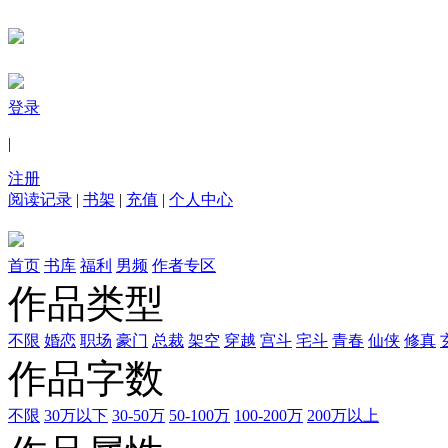
登录
|
注册
阅读记录
|
书架
|
充值
|
个人中心
首页
书库
福利
男频
作者专区
作品类型
不限
婚恋
职场
豪门
总裁
架空
穿越
宫斗
宅斗
青春
仙侠
修真
作品字数
不限
30万以下
30-50万
50-100万
100-200万
200万以上