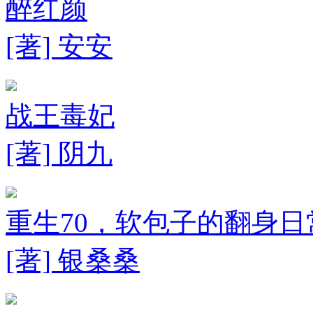
醉红颜
[著] 安安
战王毒妃
[著] 阴九
重生70，软包子的翻身日
[著] 银桑桑