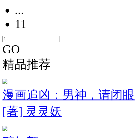
...
11
GO
精品推荐
漫画追凶：男神，请闭眼
[著] 灵灵妖