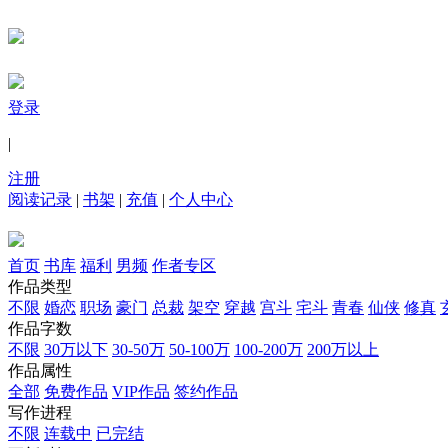
登录
|
注册
阅读记录
|
书架
|
充值
|
个人中心
首页
书库
福利
男频
作者专区
作品类型
不限
婚恋
职场
豪门
总裁
架空
穿越
宫斗
宅斗
青春
仙侠
修真
作品字数
不限
30万以下
30-50万
50-100万
100-200万
200万以上
作品属性
全部
免费作品
VIP作品
签约作品
写作进程
不限
连载中
已完结