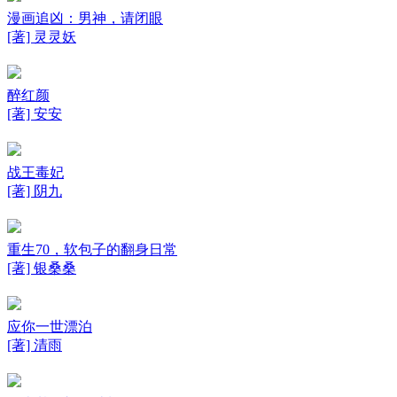
漫画追凶：男神，请闭眼
[著] 灵灵妖
醉红颜
[著] 安安
战王毒妃
[著] 阴九
重生70，软包子的翻身日常
[著] 银桑桑
应你一世漂泊
[著] 清雨