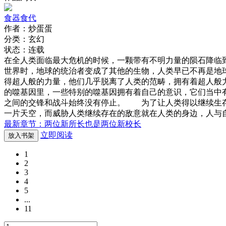
食器食代
作者：炒蛋蛋
分类：玄幻
状态：连载
在全人类面临最大危机的时候，一颗带有不明力量的陨石降临
世界时，地球的统治者变成了其他的生物，人类早已不再是地
得超人般的力量，他们几乎脱离了人类的范畴，拥有着超人般
的噬基因里，一些特别的噬基因拥有着自己的意识，它们当中
之间的交锋和战斗始终没有停止。 为了让人类得以继续生存
一片天空，而威胁人类继续存在的敌意就在人类的身边，人与
最新章节：两位新所长也是两位新校长
立即阅读
放入书架
1
2
3
4
5
...
11