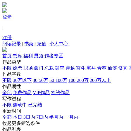
登录
|
注册
阅读记录
|
书架
|
充值
|
个人中心
首页
书库
福利
男频
作者专区
作品类型
不限
婚恋
职场
豪门
总裁
架空
穿越
宫斗
宅斗
青春
仙侠
修真
作品字数
不限
30万以下
30-50万
50-100万
100-200万
200万以上
作品属性
全部
免费作品
VIP作品
签约作品
写作进程
不限
连载中
已完结
更新时间
全部
本日
3日内
7日内
半月内
一月内
收起更多筛选条件
作品列表