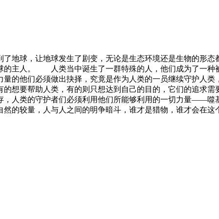
到了地球，让地球发生了剧变，无论是生态环境还是生物的形态
球的主人。 人类当中诞生了一群特殊的人，他们成为了一种
力量的他们必须做出抉择，究竟是作为人类的一员继续守护人
有的想要帮助人类，有的则只想达到自己的目的，它们的追求需
，人类的守护者们必须利用他们所能够利用的一切力量——噬
自然的较量，人与人之间的明争暗斗，谁才是猎物，谁才会在这个