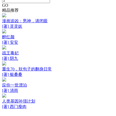
GO
精品推荐
漫画追凶：男神，请闭眼
[著] 灵灵妖
醉红颜
[著] 安安
战王毒妃
[著] 阴九
重生70，软包子的翻身日常
[著] 银桑桑
应你一世漂泊
[著] 清雨
人类基因补强计划
[著] 西门瘦肉