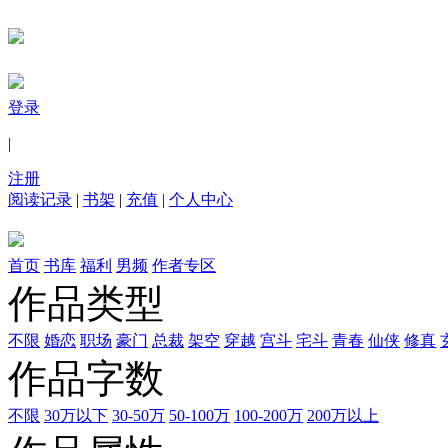
登录
|
注册
阅读记录
|
书架
|
充值
|
个人中心
首页
书库
福利
男频
作者专区
作品类型
不限
婚恋
职场
豪门
总裁
架空
穿越
宫斗
宅斗
青春
仙侠
修真
作品字数
不限
30万以下
30-50万
50-100万
100-200万
200万以上