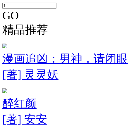
GO
精品推荐
漫画追凶：男神，请闭眼
[著] 灵灵妖
醉红颜
[著] 安安