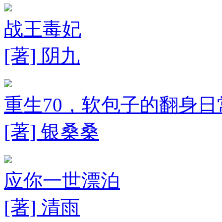
战王毒妃
[著] 阴九
重生70，软包子的翻身日
[著] 银桑桑
应你一世漂泊
[著] 清雨