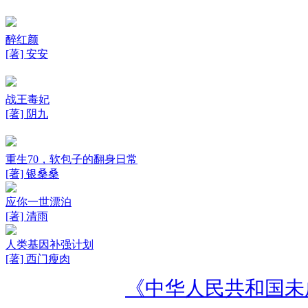
醉红颜
[著] 安安
战王毒妃
[著] 阴九
重生70，软包子的翻身日常
[著] 银桑桑
应你一世漂泊
[著] 清雨
人类基因补强计划
[著] 西门瘦肉
《中华人民共和国未