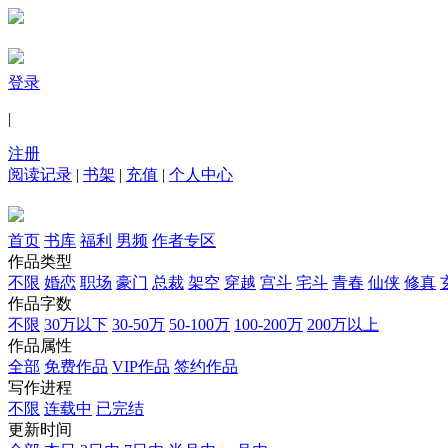
登录
|
注册
阅读记录
|
书架
|
充值
|
个人中心
首页
书库
福利
男频
作者专区
作品类型
不限
婚恋
职场
豪门
总裁
架空
穿越
宫斗
宅斗
青春
仙侠
修真
作品字数
不限
30万以下
30-50万
50-100万
100-200万
200万以上
作品属性
全部
免费作品
VIP作品
签约作品
写作进程
不限
连载中
已完结
更新时间