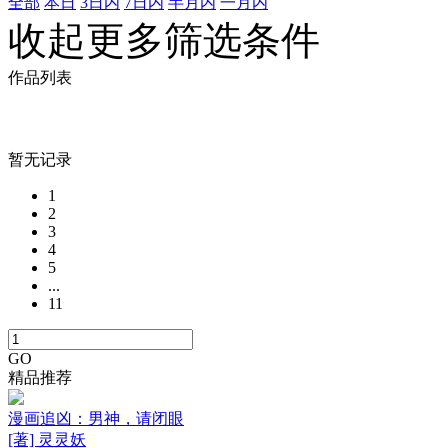
全部
本日
3日内
7日内
半月内
一月内
收起更多筛选条件
作品列表
暂无记录
1
2
3
4
5
...
11
GO
精品推荐
漫画追凶：男神，请闭眼
[著] 灵灵妖