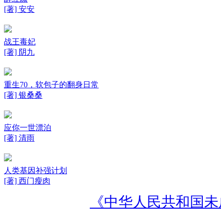
[著] 安安
战王毒妃
[著] 阴九
重生70，软包子的翻身日常
[著] 银桑桑
应你一世漂泊
[著] 清雨
人类基因补强计划
[著] 西门瘦肉
《中华人民共和国未