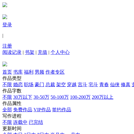
登录
|
注册
阅读记录
|
书架
|
充值
|
个人中心
首页
书库
福利
男频
作者专区
作品类型
不限
婚恋
职场
豪门
总裁
架空
穿越
宫斗
宅斗
青春
仙侠
修真
作品字数
不限
30万以下
30-50万
50-100万
100-200万
200万以上
作品属性
全部
免费作品
VIP作品
签约作品
写作进程
不限
连载中
已完结
更新时间