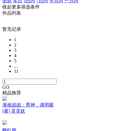
全部
本日
3日内
7日内
半月内
一月内
收起更多筛选条件
作品列表
暂无记录
1
2
3
4
5
...
11
GO
精品推荐
漫画追凶：男神，请闭眼
[著] 灵灵妖
醉红颜