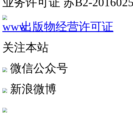
业务许可证 苏B2-2016025
出版物经营许可证
关注本站
微信公众号
新浪微博