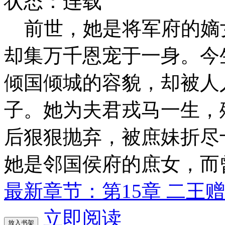
状态：连载
前世，她是将军府的嫡
却集万千恩宠于一身。今
倾国倾城的容貌，却被人
子。她为夫君戎马一生，
后狠狠抛弃，被庶妹折尽
她是邻国侯府的庶女，而
最新章节：第15章 二王
立即阅读
放入书架