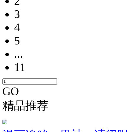
2
3
4
5
...
11
GO
精品推荐