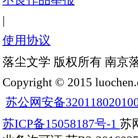
|
使用协议
落尘文学 版权所有 南京
Copyright © 2015 luochen.
苏公网安备32011802010
苏ICP备15058187号-1
苏网