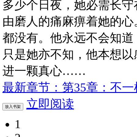
多少个日夜，她必需长守
由磨人的痛麻痹着她的心
都没有。他永远不会知道
只是她亦不知，他本想以
进一颗真心……
最新章节：第35章：不一
立即阅读
放入书架
1