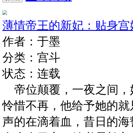
薄情帝王的新妃：贴身宫
作者：于墨
分类：宫斗
状态：连载
帝位颠覆，一夜之间，
怜惜不再，他给予她的就
声的在滴着血，昔日的海