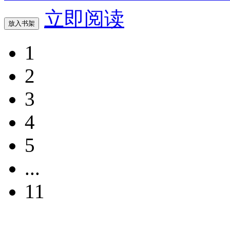
立即阅读
放入书架
1
2
3
4
5
...
11