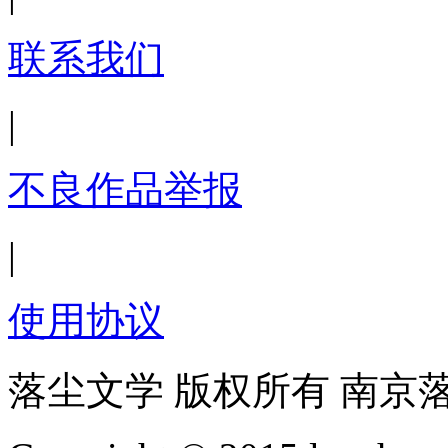
联系我们
|
不良作品举报
|
使用协议
落尘文学 版权所有 南京