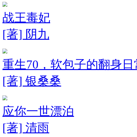
战王毒妃
[著] 阴九
重生70，软包子的翻身日
[著] 银桑桑
应你一世漂泊
[著] 清雨