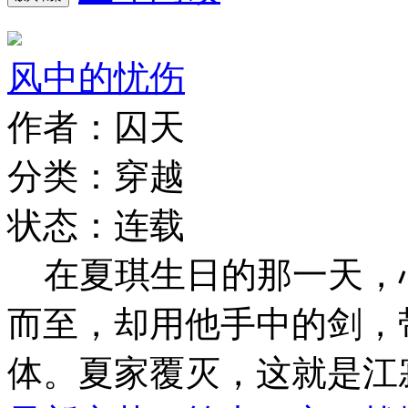
风中的忧伤
作者：囚天
分类：穿越
状态：连载
在夏琪生日的那一天，
而至，却用他手中的剑，
体。夏家覆灭，这就是江