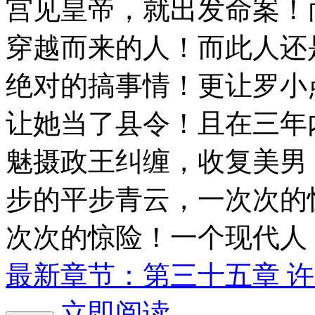
宫见皇帝，就出发命案！
穿越而来的人！而此人还
绝对的搞事情！更让罗小
让她当了县令！且在三年
魅摄政王纠缠，收复美男
步的平步青云，一次次的
次次的惊险！一个现代人
最新章节：第三十五章 许
立即阅读