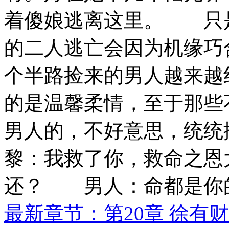
着傻娘逃离这里。 只
的二人逃亡会因为机缘巧
个半路捡来的男人越来越
的是温馨柔情，至于那些
男人的，不好意思，统
黎：我救了你，救命之恩
还？ 男人：命都是你
最新章节：第20章 徐有