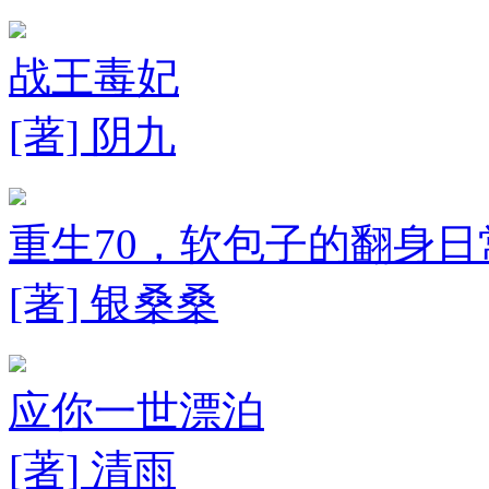
战王毒妃
[著] 阴九
重生70，软包子的翻身日
[著] 银桑桑
应你一世漂泊
[著] 清雨