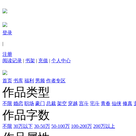
登录
|
注册
阅读记录
|
书架
|
充值
|
个人中心
首页
书库
福利
男频
作者专区
作品类型
不限
婚恋
职场
豪门
总裁
架空
穿越
宫斗
宅斗
青春
仙侠
修真
作品字数
不限
30万以下
30-50万
50-100万
100-200万
200万以上