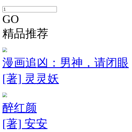
GO
精品推荐
漫画追凶：男神，请闭眼
[著] 灵灵妖
醉红颜
[著] 安安