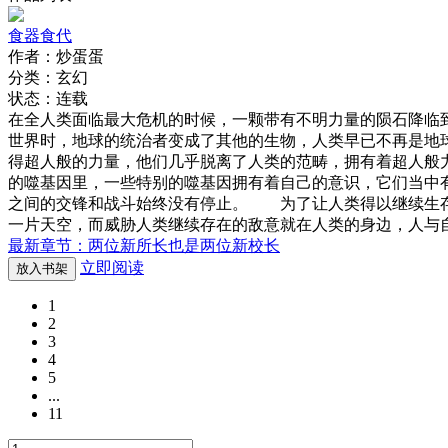
食器食代
作者：炒蛋蛋
分类：玄幻
状态：连载
在全人类面临最大危机的时候，一颗带有不明力量的陨石降临
世界时，地球的统治者变成了其他的生物，人类早已不再是地
得超人般的力量，他们几乎脱离了人类的范畴，拥有着超人般
的噬基因里，一些特别的噬基因拥有着自己的意识，它们当中
之间的交锋和战斗始终没有停止。 为了让人类得以继续生存
一片天空，而威胁人类继续存在的敌意就在人类的身边，人与
最新章节：两位新所长也是两位新校长
立即阅读
放入书架
1
2
3
4
5
...
11