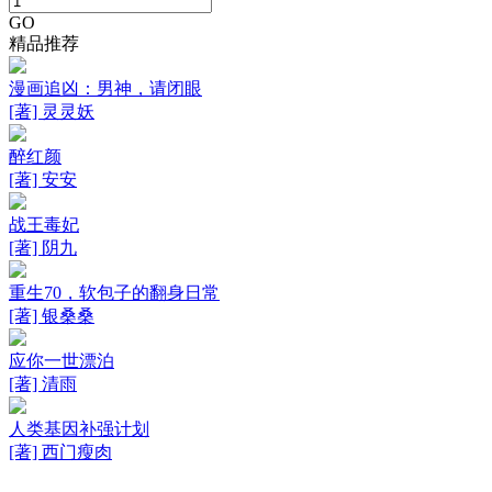
GO
精品推荐
漫画追凶：男神，请闭眼
[著] 灵灵妖
醉红颜
[著] 安安
战王毒妃
[著] 阴九
重生70，软包子的翻身日常
[著] 银桑桑
应你一世漂泊
[著] 清雨
人类基因补强计划
[著] 西门瘦肉