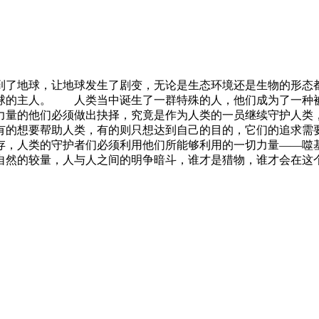
到了地球，让地球发生了剧变，无论是生态环境还是生物的形态
球的主人。 人类当中诞生了一群特殊的人，他们成为了一种
力量的他们必须做出抉择，究竟是作为人类的一员继续守护人
有的想要帮助人类，有的则只想达到自己的目的，它们的追求需
，人类的守护者们必须利用他们所能够利用的一切力量——噬
自然的较量，人与人之间的明争暗斗，谁才是猎物，谁才会在这个