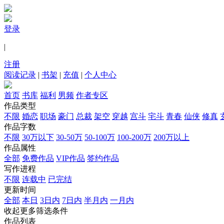
登录
|
注册
阅读记录
|
书架
|
充值
|
个人中心
首页
书库
福利
男频
作者专区
作品类型
不限
婚恋
职场
豪门
总裁
架空
穿越
宫斗
宅斗
青春
仙侠
修真
作品字数
不限
30万以下
30-50万
50-100万
100-200万
200万以上
作品属性
全部
免费作品
VIP作品
签约作品
写作进程
不限
连载中
已完结
更新时间
全部
本日
3日内
7日内
半月内
一月内
收起更多筛选条件
作品列表