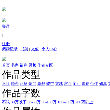
登录
|
注册
阅读记录
|
书架
|
充值
|
个人中心
首页
书库
福利
男频
作者专区
作品类型
不限
婚恋
职场
豪门
总裁
架空
穿越
宫斗
宅斗
青春
仙侠
修真
作品字数
不限
30万以下
30-50万
50-100万
100-200万
200万以上