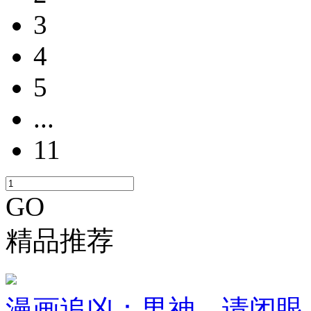
3
4
5
...
11
GO
精品推荐
漫画追凶：男神，请闭眼