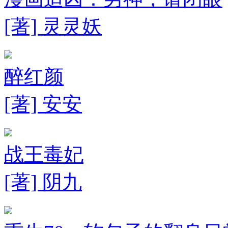
[著] 灵灵妖
醉红颜
[著] 安安
战王毒妃
[著] 阴九