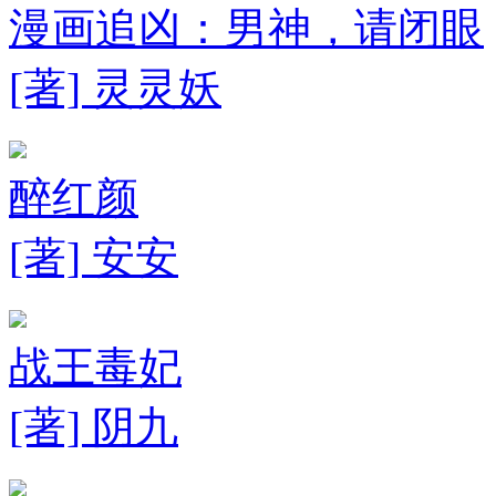
漫画追凶：男神，请闭眼
[著] 灵灵妖
醉红颜
[著] 安安
战王毒妃
[著] 阴九