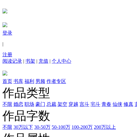
登录
|
注册
阅读记录
|
书架
|
充值
|
个人中心
首页
书库
福利
男频
作者专区
作品类型
不限
婚恋
职场
豪门
总裁
架空
穿越
宫斗
宅斗
青春
仙侠
修真
作品字数
不限
30万以下
30-50万
50-100万
100-200万
200万以上