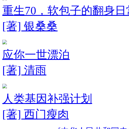
重生70，软包子的翻身日
[著] 银桑桑
应你一世漂泊
[著] 清雨
人类基因补强计划
[著] 西门瘦肉