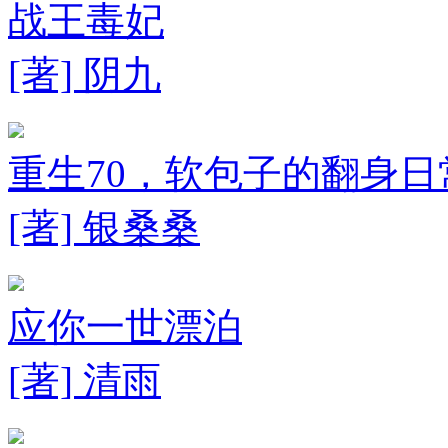
战王毒妃
[著] 阴九
重生70，软包子的翻身日
[著] 银桑桑
应你一世漂泊
[著] 清雨