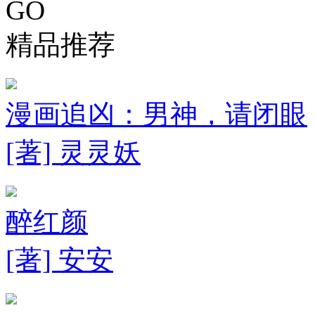
GO
精品推荐
漫画追凶：男神，请闭眼
[著] 灵灵妖
醉红颜
[著] 安安