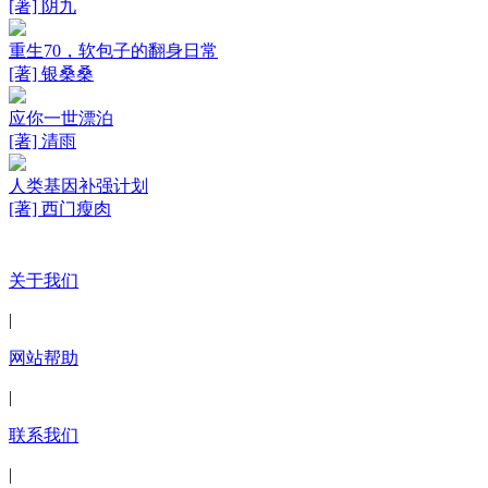
[著] 阴九
重生70，软包子的翻身日常
[著] 银桑桑
应你一世漂泊
[著] 清雨
人类基因补强计划
[著] 西门瘦肉
关于我们
|
网站帮助
|
联系我们
|