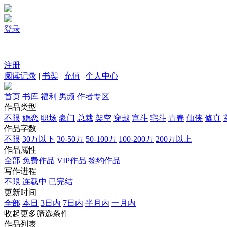
登录
|
注册
阅读记录
|
书架
|
充值
|
个人中心
首页
书库
福利
男频
作者专区
作品类型
不限
婚恋
职场
豪门
总裁
架空
穿越
宫斗
宅斗
青春
仙侠
修真
作品字数
不限
30万以下
30-50万
50-100万
100-200万
200万以上
作品属性
全部
免费作品
VIP作品
签约作品
写作进程
不限
连载中
已完结
更新时间
全部
本日
3日内
7日内
半月内
一月内
收起更多筛选条件
作品列表