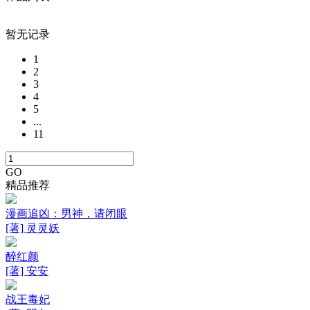
暂无记录
1
2
3
4
5
...
11
GO
精品推荐
漫画追凶：男神，请闭眼
[著] 灵灵妖
醉红颜
[著] 安安
战王毒妃