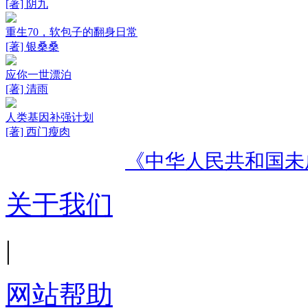
[著] 阴九
重生70，软包子的翻身日常
[著] 银桑桑
应你一世漂泊
[著] 清雨
人类基因补强计划
[著] 西门瘦肉
《中华人民共和国未
关于我们
|
网站帮助