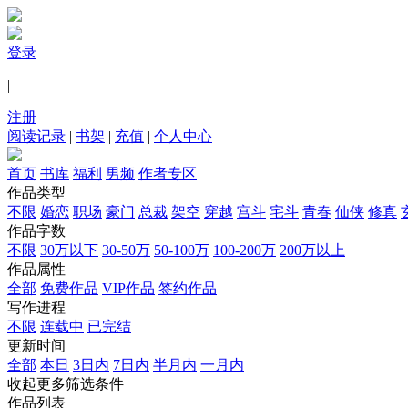
登录
|
注册
阅读记录
|
书架
|
充值
|
个人中心
首页
书库
福利
男频
作者专区
作品类型
不限
婚恋
职场
豪门
总裁
架空
穿越
宫斗
宅斗
青春
仙侠
修真
作品字数
不限
30万以下
30-50万
50-100万
100-200万
200万以上
作品属性
全部
免费作品
VIP作品
签约作品
写作进程
不限
连载中
已完结
更新时间
全部
本日
3日内
7日内
半月内
一月内
收起更多筛选条件
作品列表