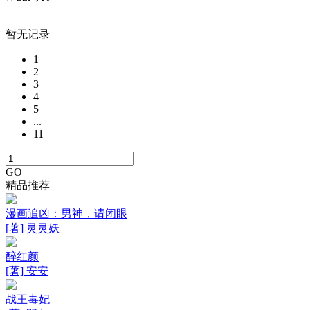
暂无记录
1
2
3
4
5
...
11
GO
精品推荐
漫画追凶：男神，请闭眼
[著] 灵灵妖
醉红颜
[著] 安安
战王毒妃