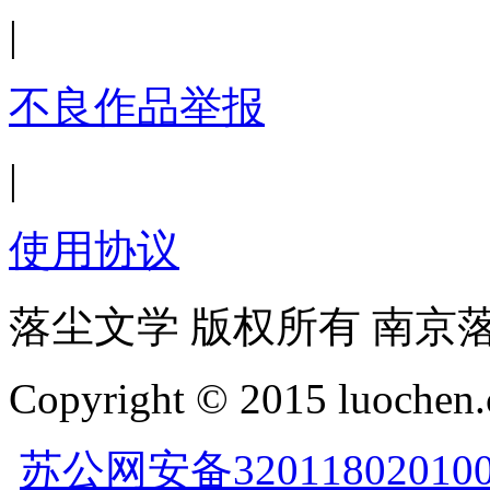
|
不良作品举报
|
使用协议
落尘文学 版权所有 南京
Copyright © 2015 luochen.
苏公网安备32011802010