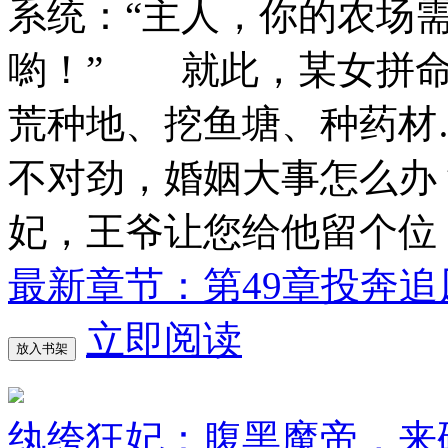
系统：“主人，你的农场
喲！” 就此，某女拼命
荒种地、挖鱼塘、种药
不对劲，婚姻大事怎么办
妃，王爷让您给他留个位
最新章节：第49章投奔追
立即阅读
放入书架
纨绔狂妃：腹黑魔帝，来