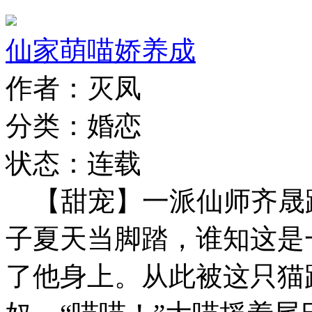
仙家萌喵娇养成
作者：灭凤
分类：婚恋
状态：连载
【甜宠】一派仙师齐晟
子夏天当脚踏，谁知这是
了他身上。从此被这只猫