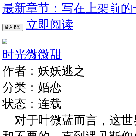
最新章节：写在上架前的
立即阅读
放入书架
时光微微甜
作者：妖妖逃之
分类：婚恋
状态：连载
对于叶微蓝而言，这世