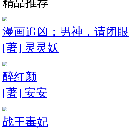
精品推荐
漫画追凶：男神，请闭眼
[著] 灵灵妖
醉红颜
[著] 安安
战王毒妃