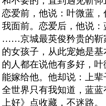
和不要的，直到遇见靳仰
恋爱前，他说：叶微蓝，
我面前。恋爱后，他说：
……京城最英俊矜贵的靳
的女孩子，从此宠她是基
的人都在说他有多好，叶
能嫁给他。他却说：上辈
全世界只有我知道，蓝蓝
上好》点收藏，不迷路。