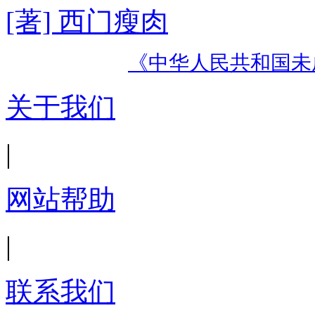
[著] 西门瘦肉
《中华人民共和国未
关于我们
|
网站帮助
|
联系我们