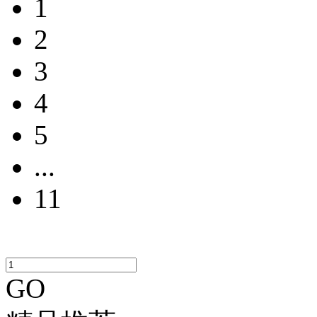
1
2
3
4
5
...
11
GO