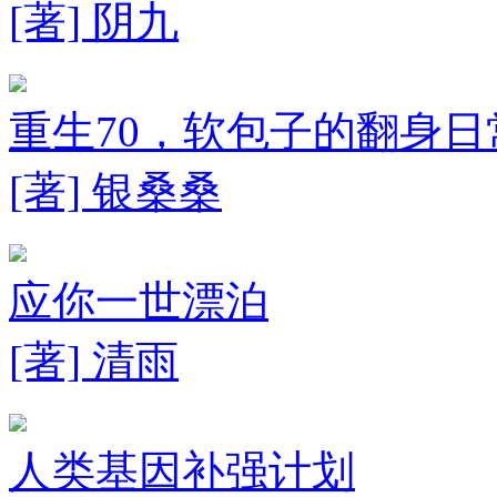
[著] 阴九
重生70，软包子的翻身日
[著] 银桑桑
应你一世漂泊
[著] 清雨
人类基因补强计划