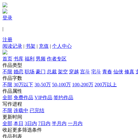
登录
|
注册
阅读记录
|
书架
|
充值
|
个人中心
首页
书库
福利
男频
作者专区
作品类型
不限
婚恋
职场
豪门
总裁
架空
穿越
宫斗
宅斗
青春
仙侠
修真
作品字数
不限
30万以下
30-50万
50-100万
100-200万
200万以上
作品属性
全部
免费作品
VIP作品
签约作品
写作进程
不限
连载中
已完结
更新时间
全部
本日
3日内
7日内
半月内
一月内
收起更多筛选条件
作品列表