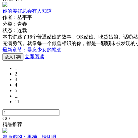
你的美好总会有人知道
作者：丛平平
分类：青春
状态：连载
本书讲述了16个普通姑娘的故事，OK姑娘、吃货姑娘、话唠
充满勇气。就像每一个似曾相识的你，都是一颗颗未被发现的
最新章节：暴戾少女的蜕变
立即阅读
放入书架
1
2
3
4
5
...
11
GO
精品推荐
漫画追凶：男神，请闭眼