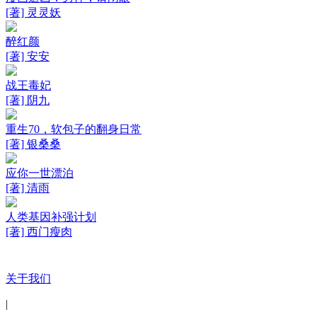
[著] 灵灵妖
醉红颜
[著] 安安
战王毒妃
[著] 阴九
重生70，软包子的翻身日常
[著] 银桑桑
应你一世漂泊
[著] 清雨
人类基因补强计划
[著] 西门瘦肉
关于我们
|