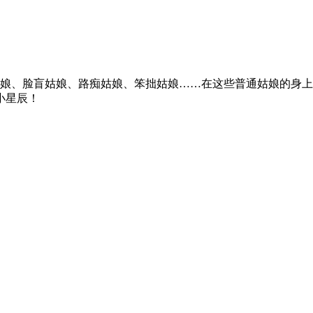
姑娘、脸盲姑娘、路痴姑娘、笨拙姑娘……在这些普通姑娘的身
小星辰！