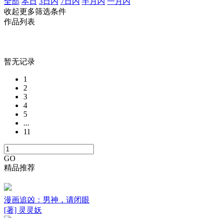
全部
本日
3日内
7日内
半月内
一月内
收起更多筛选条件
作品列表
暂无记录
1
2
3
4
5
...
11
GO
精品推荐
漫画追凶：男神，请闭眼
[著] 灵灵妖