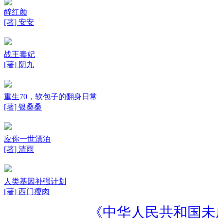
醉红颜
[著] 安安
战王毒妃
[著] 阴九
重生70，软包子的翻身日常
[著] 银桑桑
应你一世漂泊
[著] 清雨
人类基因补强计划
[著] 西门瘦肉
《中华人民共和国未