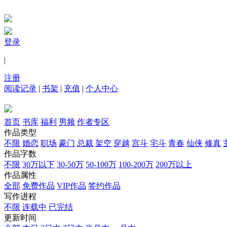
登录
|
注册
阅读记录
|
书架
|
充值
|
个人中心
首页
书库
福利
男频
作者专区
作品类型
不限
婚恋
职场
豪门
总裁
架空
穿越
宫斗
宅斗
青春
仙侠
修真
作品字数
不限
30万以下
30-50万
50-100万
100-200万
200万以上
作品属性
全部
免费作品
VIP作品
签约作品
写作进程
不限
连载中
已完结
更新时间