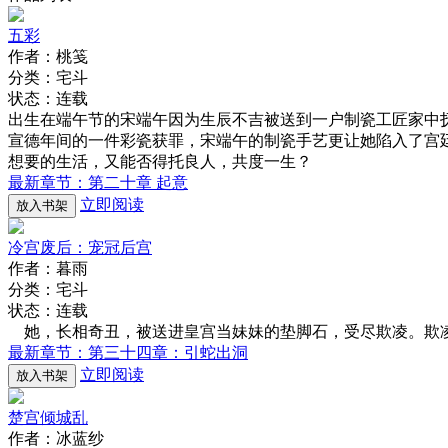
五彩
作者：桃笺
分类：宅斗
状态：连载
出生在端午节的宋端午因为生辰不吉被送到一户制瓷工匠家中
宣德年间的一件彩瓷获罪，宋端午的制瓷手艺更让她陷入了宫
想要的生活，又能否得托良人，共度一生？
最新章节：第二十章 起意
立即阅读
放入书架
冷宫废后：宠冠后宫
作者：暮雨
分类：宅斗
状态：连载
她，长相奇丑，被送进皇宫当妹妹的垫脚石，受尽欺凌。欺凌
最新章节：第三十四章：引蛇出洞
立即阅读
放入书架
楚宫倾城乱
作者：冰蓝纱