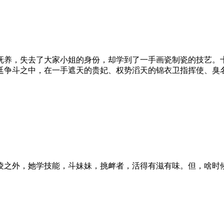
抚养，失去了大家小姐的身份，却学到了一手画瓷制瓷的技艺。
廷争斗之中，在一手遮天的贵妃、权势滔天的锦衣卫指挥使、臭
之外，她学技能，斗妹妹，挑衅者，活得有滋有味。但，啥时