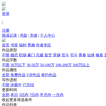
登录
|
注册
阅读记录
|
书架
|
充值
|
个人中心
首页
书库
福利
男频
作者专区
作品类型
不限
婚恋
职场
豪门
总裁
架空
穿越
宫斗
宅斗
青春
仙侠
修真
作品字数
不限
30万以下
30-50万
50-100万
100-200万
200万以上
作品属性
全部
免费作品
VIP作品
签约作品
写作进程
不限
连载中
已完结
更新时间
全部
本日
3日内
7日内
半月内
一月内
收起更多筛选条件
作品列表