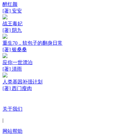
醉红颜
[著] 安安
战王毒妃
[著] 阴九
重生70，软包子的翻身日常
[著] 银桑桑
应你一世漂泊
[著] 清雨
人类基因补强计划
[著] 西门瘦肉
关于我们
|
网站帮助