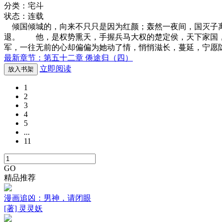
分类：宅斗
状态：连载
倾国倾城的，向来不只只是因为红颜；轰然一夜间，国灭子离
退。 他，是权势熏天，手握兵马大权的楚定侯，天下家国
军，一往无前的心却偏偏为她动了情，悄悄滋长，蔓延，宁愿
最新章节：第五十二章 倦途归（四）
立即阅读
放入书架
1
2
3
4
5
...
11
GO
精品推荐
漫画追凶：男神，请闭眼
[著] 灵灵妖