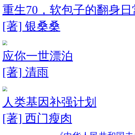
重生70，软包子的翻身日
[著] 银桑桑
应你一世漂泊
[著] 清雨
人类基因补强计划
[著] 西门瘦肉