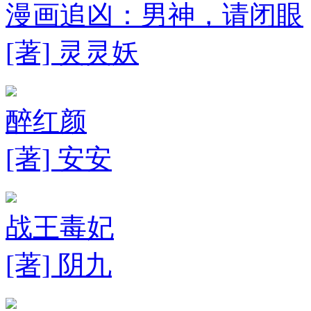
漫画追凶：男神，请闭眼
[著] 灵灵妖
醉红颜
[著] 安安
战王毒妃
[著] 阴九