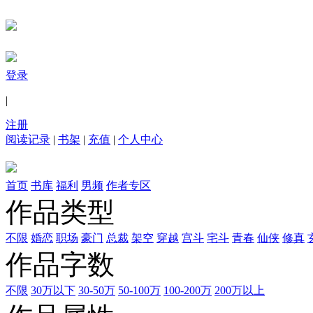
登录
|
注册
阅读记录
|
书架
|
充值
|
个人中心
首页
书库
福利
男频
作者专区
作品类型
不限
婚恋
职场
豪门
总裁
架空
穿越
宫斗
宅斗
青春
仙侠
修真
作品字数
不限
30万以下
30-50万
50-100万
100-200万
200万以上