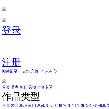
登录
|
注册
阅读记录
|
书架
|
充值
|
个人中心
首页
书库
福利
男频
作者专区
作品类型
不限
婚恋
职场
豪门
总裁
架空
穿越
宫斗
宅斗
青春
仙侠
修真