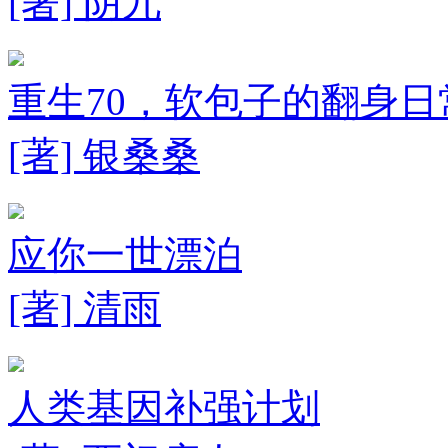
[著] 阴九
重生70，软包子的翻身日
[著] 银桑桑
应你一世漂泊
[著] 清雨
人类基因补强计划