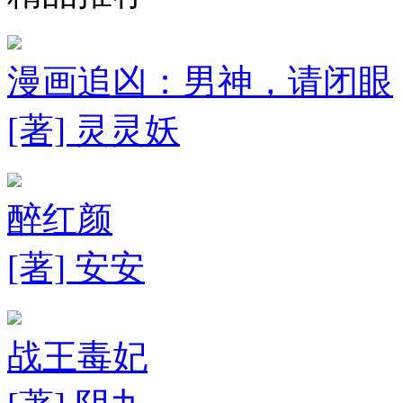
漫画追凶：男神，请闭眼
[著] 灵灵妖
醉红颜
[著] 安安
战王毒妃