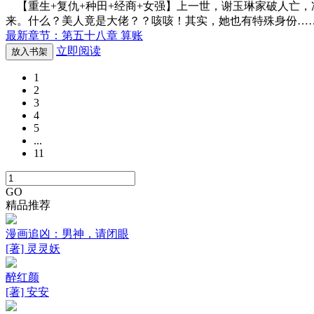
【重生+复仇+种田+经商+女强】上一世，谢玉琳家破人亡
来。什么？美人竟是大佬？？咳咳！其实，她也有特殊身份…
最新章节：第五十八章 算账
立即阅读
放入书架
1
2
3
4
5
...
11
GO
精品推荐
漫画追凶：男神，请闭眼
[著] 灵灵妖
醉红颜
[著] 安安