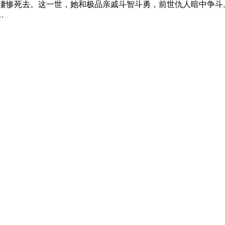
，凄惨死去。这一世，她和极品亲戚斗智斗勇，前世仇人暗中争斗
…