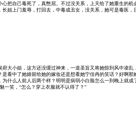
心把自己毒死了，真憋屈。不过没关系，上天给了她重生的机
，长姐上门羞辱，打回去，中毒成丑女，没关系，她可是毒医，
侯府大小姐，这方还没缓过神来，一道圣旨又将她惊到风中凌乱
？是看中了她娘留给她的嫁妆还是想看她宁佳冉的笑话？好啊那
，为什么人前人后两个样？明明是病弱小白脸怎么一到晚上就成
魅一笑，“怎么？穿上衣服就不认得了？”