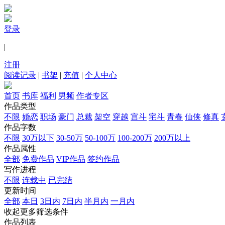
登录
|
注册
阅读记录
|
书架
|
充值
|
个人中心
首页
书库
福利
男频
作者专区
作品类型
不限
婚恋
职场
豪门
总裁
架空
穿越
宫斗
宅斗
青春
仙侠
修真
作品字数
不限
30万以下
30-50万
50-100万
100-200万
200万以上
作品属性
全部
免费作品
VIP作品
签约作品
写作进程
不限
连载中
已完结
更新时间
全部
本日
3日内
7日内
半月内
一月内
收起更多筛选条件
作品列表