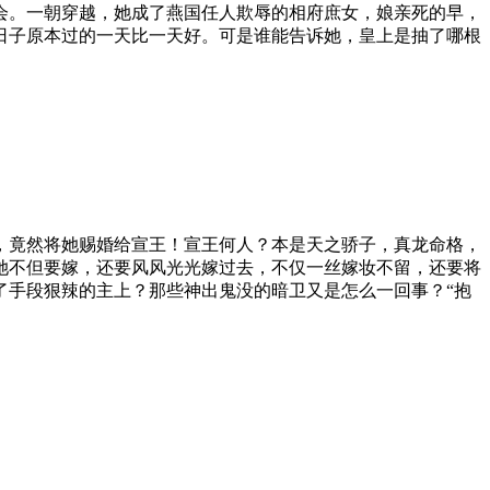
会。一朝穿越，她成了燕国任人欺辱的相府庶女，娘亲死的早，
日子原本过的一天比一天好。可是谁能告诉她，皇上是抽了哪根
，竟然将她赐婚给宣王！宣王何人？本是天之骄子，真龙命格，
她不但要嫁，还要风风光光嫁过去，不仅一丝嫁妆不留，还要将
了手段狠辣的主上？那些神出鬼没的暗卫又是怎么一回事？“抱