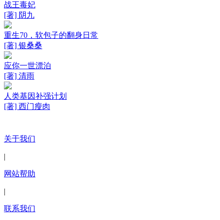
战王毒妃
[著] 阴九
重生70，软包子的翻身日常
[著] 银桑桑
应你一世漂泊
[著] 清雨
人类基因补强计划
[著] 西门瘦肉
关于我们
|
网站帮助
|
联系我们