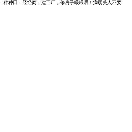
。种种田，经经商，建工厂，修房子喂喂喂！病弱美人不要