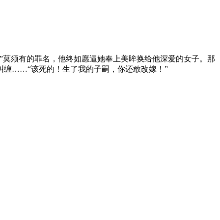
”莫须有的罪名，他终如愿逼她奉上美眸换给他深爱的女子。那
缠……“该死的！生了我的子嗣，你还敢改嫁！”