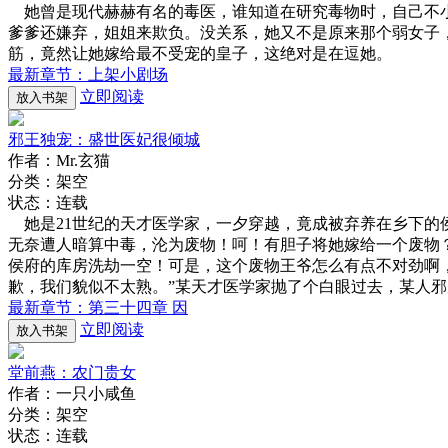
她曾是现代赫赫有名的毒医，谁知道在研究毒物时，自己不小
爹爹还嫌弃，姐姐来欺负。没关系，她又不是原来那个弱女子
筋，竟然让她嫁给最不受宠的皇子，这绝对是在逗她。
最新章节：上架小剧场
立即阅读
放入书架
邪王独宠：盛世医妃很倾城
作者：Mr.玄猫
分类：架空
状态：连载
她是21世纪的天才医学家，一夕穿越，竟成被弃养在乡下的
无奈遭人暗算中毒，沦为废物！呵！有胆子将她嫁给一个废物
侯府的库房洗劫一空！可是，这个废物王爷怎么有点不对劲啊
歉，我们貌似不太熟。”某天才医学家抛了个白眼过去，某人邪
最新章节：第三十四章 因
立即阅读
放入书架
堂前燕：农门贵女
作者：一只小咸鱼
分类：架空
状态：连载