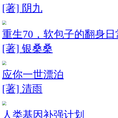
[著] 阴九
重生70，软包子的翻身日
[著] 银桑桑
应你一世漂泊
[著] 清雨
人类基因补强计划