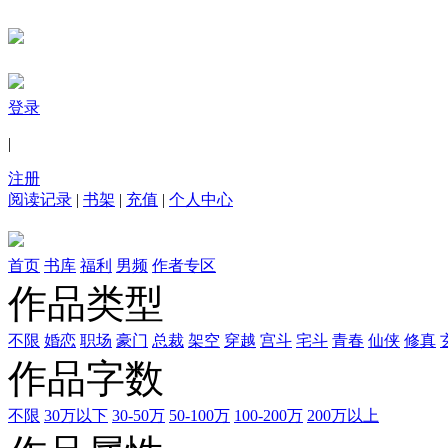
登录
|
注册
阅读记录
|
书架
|
充值
|
个人中心
首页
书库
福利
男频
作者专区
作品类型
不限
婚恋
职场
豪门
总裁
架空
穿越
宫斗
宅斗
青春
仙侠
修真
作品字数
不限
30万以下
30-50万
50-100万
100-200万
200万以上