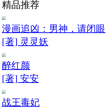
精品推荐
漫画追凶：男神，请闭眼
[著] 灵灵妖
醉红颜
[著] 安安
战王毒妃