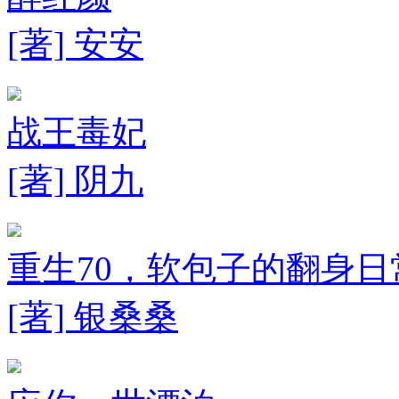
[著] 安安
战王毒妃
[著] 阴九
重生70，软包子的翻身日
[著] 银桑桑