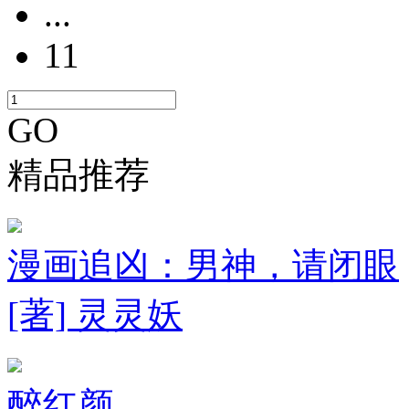
...
11
GO
精品推荐
漫画追凶：男神，请闭眼
[著] 灵灵妖
醉红颜