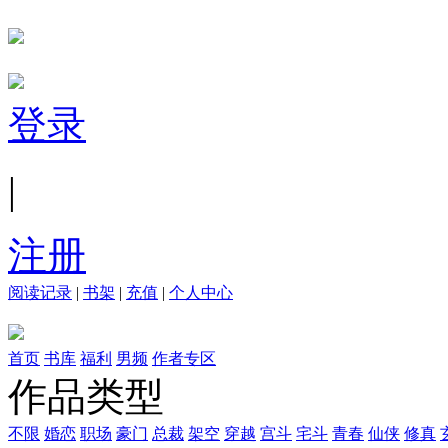
登录
|
注册
阅读记录
|
书架
|
充值
|
个人中心
首页
书库
福利
男频
作者专区
作品类型
不限
婚恋
职场
豪门
总裁
架空
穿越
宫斗
宅斗
青春
仙侠
修真