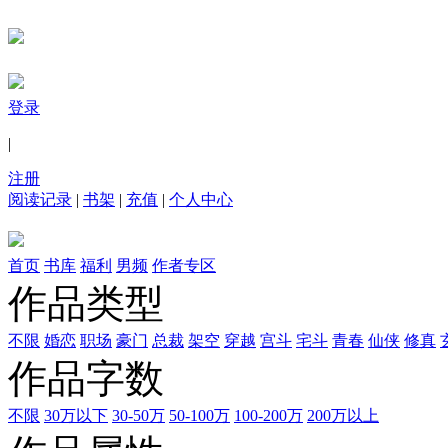
登录
|
注册
阅读记录
|
书架
|
充值
|
个人中心
首页
书库
福利
男频
作者专区
作品类型
不限
婚恋
职场
豪门
总裁
架空
穿越
宫斗
宅斗
青春
仙侠
修真
作品字数
不限
30万以下
30-50万
50-100万
100-200万
200万以上