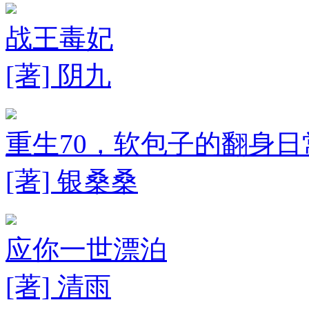
战王毒妃
[著] 阴九
重生70，软包子的翻身日
[著] 银桑桑
应你一世漂泊
[著] 清雨