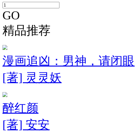
GO
精品推荐
漫画追凶：男神，请闭眼
[著] 灵灵妖
醉红颜
[著] 安安