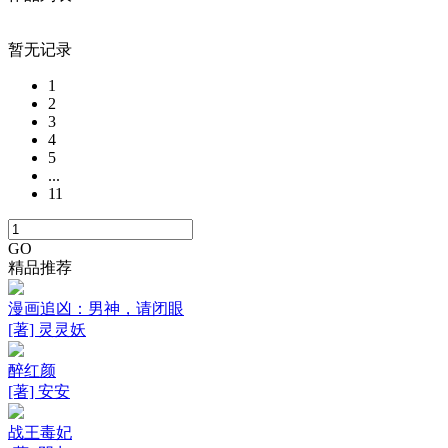
暂无记录
1
2
3
4
5
...
11
GO
精品推荐
漫画追凶：男神，请闭眼
[著] 灵灵妖
醉红颜
[著] 安安
战王毒妃