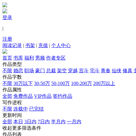
登录
|
注册
阅读记录
|
书架
|
充值
|
个人中心
首页
书库
福利
男频
作者专区
作品类型
不限
婚恋
职场
豪门
总裁
架空
穿越
宫斗
宅斗
青春
仙侠
修真
作品字数
不限
30万以下
30-50万
50-100万
100-200万
200万以上
作品属性
全部
免费作品
VIP作品
签约作品
写作进程
不限
连载中
已完结
更新时间
全部
本日
3日内
7日内
半月内
一月内
收起更多筛选条件
作品列表