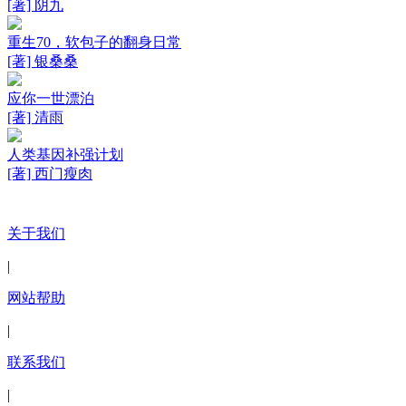
[著] 阴九
重生70，软包子的翻身日常
[著] 银桑桑
应你一世漂泊
[著] 清雨
人类基因补强计划
[著] 西门瘦肉
关于我们
|
网站帮助
|
联系我们
|