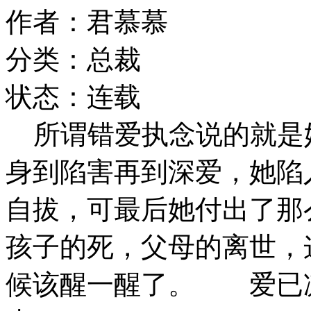
作者：君慕慕
分类：总裁
状态：连载
所谓错爱执念说的就是
身到陷害再到深爱，她陷
自拔，可最后她付出了
孩子的死，父母的离世，
候该醒一醒了。 爱已