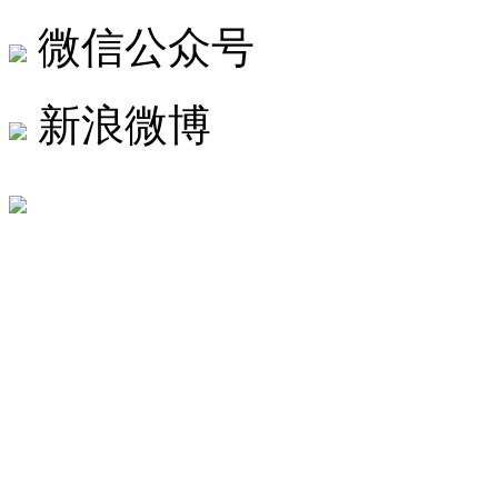
微信公众号
新浪微博