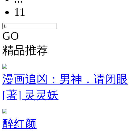
11
GO
精品推荐
漫画追凶：男神，请闭眼
[著] 灵灵妖
醉红颜