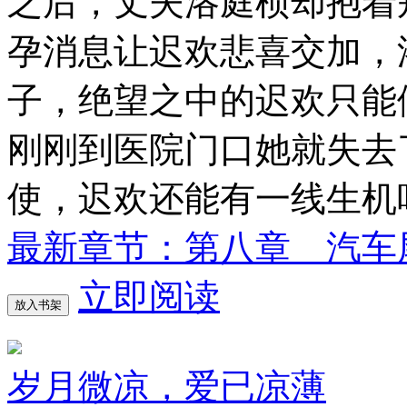
之后，丈夫洛庭桢却抱着
孕消息让迟欢悲喜交加，
子，绝望之中的迟欢只能
刚刚到医院门口她就失去
使，迟欢还能有一线生机
最新章节：第八章 汽车
立即阅读
放入书架
岁月微凉，爱已凉薄