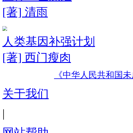
[著] 清雨
人类基因补强计划
[著] 西门瘦肉
《中华人民共和国未
关于我们
|
网站帮助