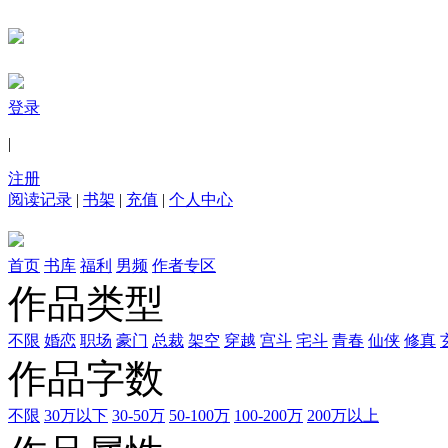
登录
|
注册
阅读记录
|
书架
|
充值
|
个人中心
首页
书库
福利
男频
作者专区
作品类型
不限
婚恋
职场
豪门
总裁
架空
穿越
宫斗
宅斗
青春
仙侠
修真
作品字数
不限
30万以下
30-50万
50-100万
100-200万
200万以上