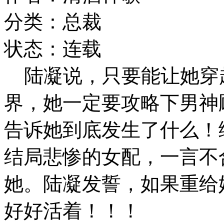
分类：总裁
状态：连载
陆凝说，只要能让她穿
界，她一定要攻略下男神
告诉她到底发生了什么！
结局悲惨的女配，一言不
她。陆凝发誓，如果重给
好好活着！！！