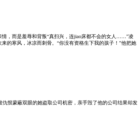
而是羞辱和背叛“真扫兴，连jiao床都不会的女人……”凌
来的寒风，冰凉而刺骨。“你没有资格生下我的孩子！”他把她
被仇恨蒙蔽双眼的她盗取公司机密，亲手毁了他的公司结果却发