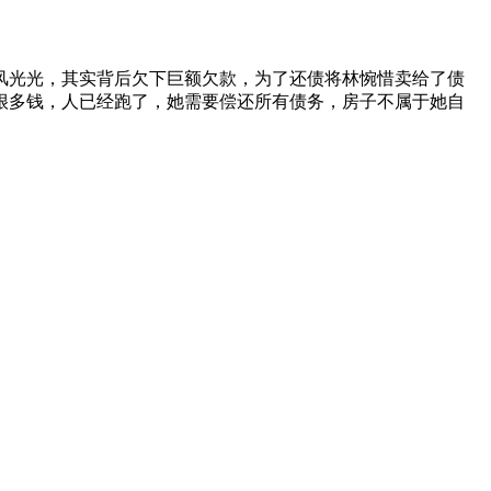
风光光，其实背后欠下巨额欠款，为了还债将林惋惜卖给了债
很多钱，人已经跑了，她需要偿还所有债务，房子不属于她自