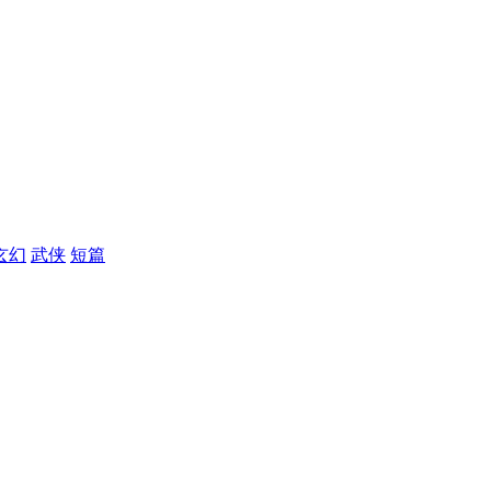
玄幻
武侠
短篇