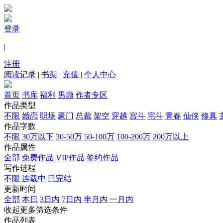
登录
|
注册
阅读记录
|
书架
|
充值
|
个人中心
首页
书库
福利
男频
作者专区
作品类型
不限
婚恋
职场
豪门
总裁
架空
穿越
宫斗
宅斗
青春
仙侠
修真
作品字数
不限
30万以下
30-50万
50-100万
100-200万
200万以上
作品属性
全部
免费作品
VIP作品
签约作品
写作进程
不限
连载中
已完结
更新时间
全部
本日
3日内
7日内
半月内
一月内
收起更多筛选条件
作品列表