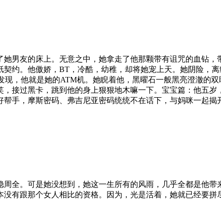
她男友的床上。无意之中，她拿走了他那颗带有诅咒的血钻，
纸契约。他傲娇，BT，冷酷，幼稚，却将她宠上天。她阴险，
发现，他就是她的ATM机。她睨着他，黑曜石一般黑亮澄澈的双
含笑，接过黑卡，跳到他的身上狠狠地木嘛一下。宝宝篇：他五岁
好帮手，摩斯密码、弗吉尼亚密码统统不在话下，与妈咪一起揭
周全。可是她没想到，她这一生所有的风雨，几乎全都是他带
本没有跟那个女人相比的资格。因为，光是活着，她就已经要拼