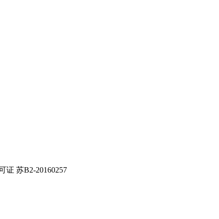
证 苏B2-20160257