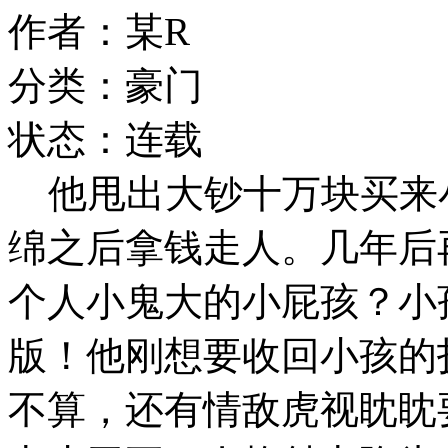
作者：某R
分类：豪门
状态：连载
他甩出大钞十万块买来
绵之后拿钱走人。几年后
个人小鬼大的小屁孩？小
版！他刚想要收回小孩的
不算，还有情敌虎视眈眈