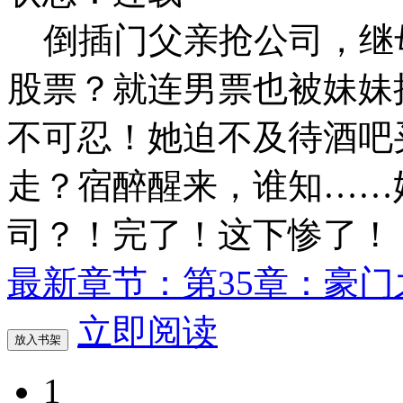
倒插门父亲抢公司，继
股票？就连男票也被妹妹
不可忍！她迫不及待酒吧
走？宿醉醒来，谁知……
司？！完了！这下惨了！
最新章节：第35章：豪
立即阅读
放入书架
1