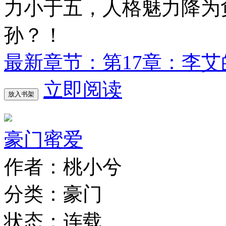
力小于五，人格魅力降为
孙？！
最新章节：第17章：李艾
立即阅读
放入书架
豪门蜜爱
作者：桃小兮
分类：豪门
状态：连载