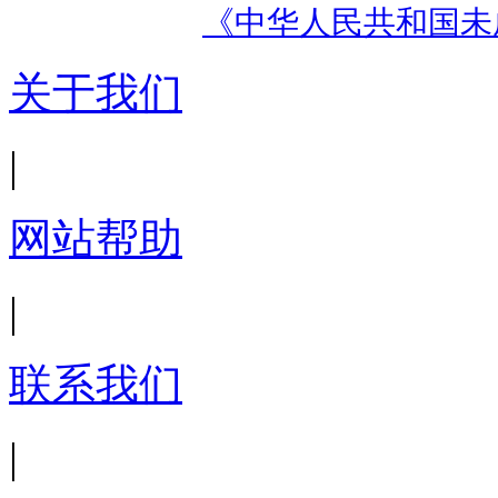
《中华人民共和国未
关于我们
|
网站帮助
|
联系我们
|