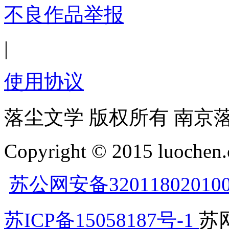
不良作品举报
|
使用协议
落尘文学 版权所有 南京
Copyright © 2015 luochen.
苏公网安备32011802010
苏ICP备15058187号-1
苏网