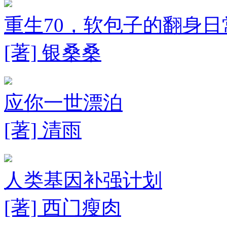
重生70，软包子的翻身日
[著] 银桑桑
应你一世漂泊
[著] 清雨
人类基因补强计划
[著] 西门瘦肉