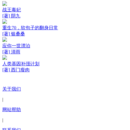
战王毒妃
[著] 阴九
重生70，软包子的翻身日常
[著] 银桑桑
应你一世漂泊
[著] 清雨
人类基因补强计划
[著] 西门瘦肉
关于我们
|
网站帮助
|