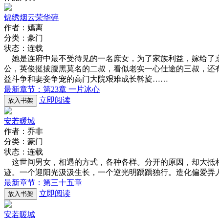
锦绣烟云荣华碎
作者：嫣离
分类：豪门
状态：连载
她是连府中最不受待见的一名庶女，为了家族利益，嫁给了
公，英俊挺拔腹黑莫名的二叔，看似老实一心仕途的三叔，还
益斗争和妻妾争宠的高门大院艰难成长斡旋……
最新章节：第23章 一片冰心
立即阅读
放入书架
安若暖城
作者：乔非
分类：豪门
状态：连载
这世间男女，相遇的方式，各种各样。分开的原因，却大抵相
迹。一个迎阳光汲汲生长，一个逆光明踽踽独行。造化偏爱弄
最新章节：第三十五章
立即阅读
放入书架
安若暖城