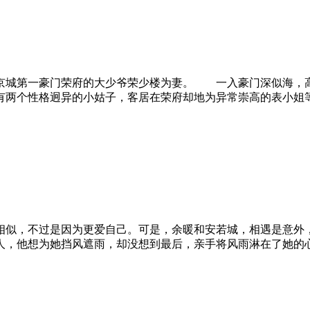
京城第一豪门荣府的大少爷荣少楼为妻。 一入豪门深似海，高
有两个性格迥异的小姑子，客居在荣府却地为异常崇高的表小姐
似，不过是因为更爱自己。可是，余暖和安若城，相遇是意外
人，他想为她挡风遮雨，却没想到最后，亲手将风雨淋在了她的