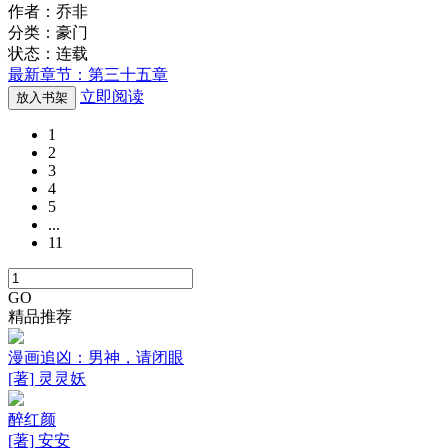
作者：乔非
分类：豪门
状态：连载
最新章节：第三十五章
立即阅读
放入书架
1
2
3
4
5
...
11
GO
精品推荐
漫画追凶：男神，请闭眼
[著] 灵灵妖
醉红颜
[著] 安安