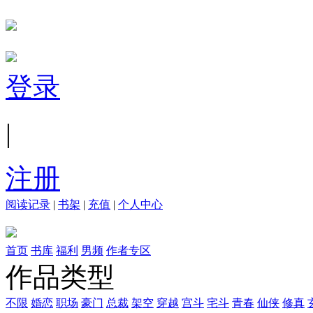
登录
|
注册
阅读记录
|
书架
|
充值
|
个人中心
首页
书库
福利
男频
作者专区
作品类型
不限
婚恋
职场
豪门
总裁
架空
穿越
宫斗
宅斗
青春
仙侠
修真