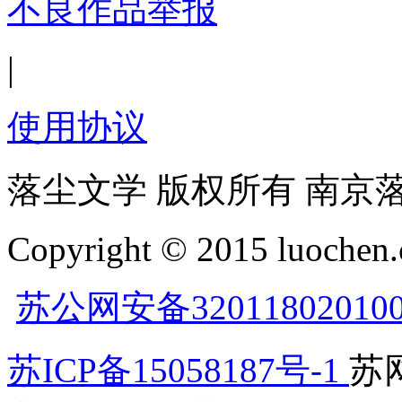
不良作品举报
|
使用协议
落尘文学 版权所有 南京
Copyright © 2015 luochen.
苏公网安备32011802010
苏ICP备15058187号-1
苏网