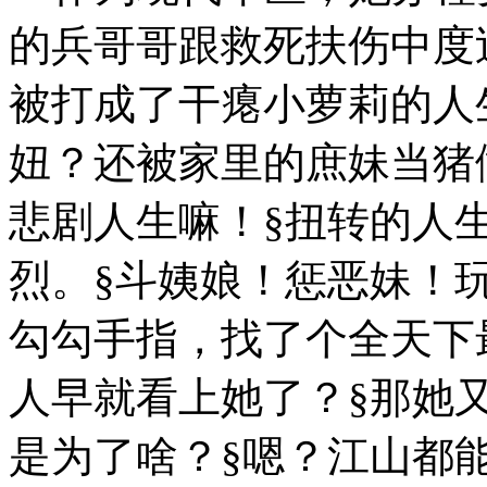
的兵哥哥跟救死扶伤中度
被打成了干瘪小萝莉的人
妞？还被家里的庶妹当猪
悲剧人生嘛！§扭转的人
烈。§斗姨娘！惩恶妹！
勾勾手指，找了个全天下
人早就看上她了？§那她
是为了啥？§嗯？江山都