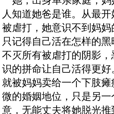
她，出身单亲家庭，妈
人知道她爸是谁。从最开
被虐打，她意识不到妈妈
只记得自己活在怎样的黑
不灭所有被虐打的阴影，
识的拼命让自己活得更好
就被妈妈卖给一个下肢瘫
微的婚姻地位，只是另一
意，无能丈夫将她脱光推