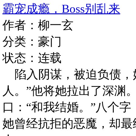
霸宠成瘾，Boss别乱来
作者：柳一玄
分类：豪门
状态：连载
陷入阴谋，被迫负债，她
人。”他将她拉出了深渊
口：“和我结婚。”八个
她曾经抗拒的恶魔，却最