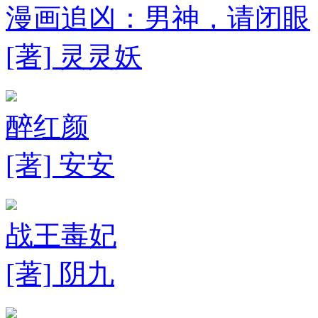
漫画追凶：男神，请闭眼
[著] 灵灵妖
醉红颜
[著] 安安
战王毒妃
[著] 阴九