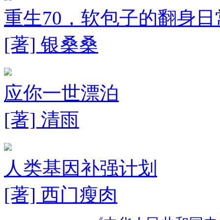
重生70，软包子的翻身日
[著] 银桑桑
应你一世漂泊
[著] 清雨
人类基因补强计划
[著] 西门瘦肉