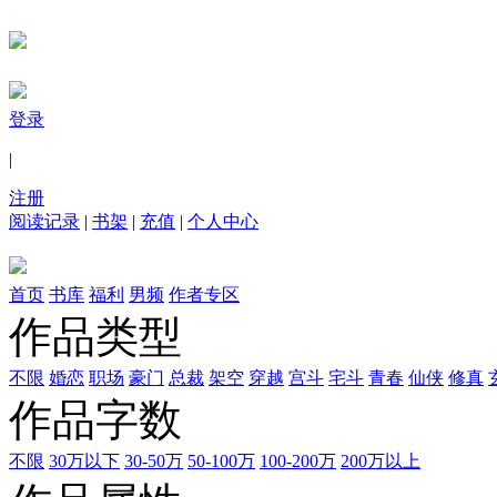
登录
|
注册
阅读记录
|
书架
|
充值
|
个人中心
首页
书库
福利
男频
作者专区
作品类型
不限
婚恋
职场
豪门
总裁
架空
穿越
宫斗
宅斗
青春
仙侠
修真
作品字数
不限
30万以下
30-50万
50-100万
100-200万
200万以上