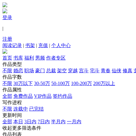
登录
|
注册
阅读记录
|
书架
|
充值
|
个人中心
首页
书库
福利
男频
作者专区
作品类型
不限
婚恋
职场
豪门
总裁
架空
穿越
宫斗
宅斗
青春
仙侠
修真
作品字数
不限
30万以下
30-50万
50-100万
100-200万
200万以上
作品属性
全部
免费作品
VIP作品
签约作品
写作进程
不限
连载中
已完结
更新时间
全部
本日
3日内
7日内
半月内
一月内
收起更多筛选条件
作品列表