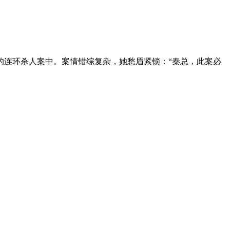
连环杀人案中。案情错综复杂，她愁眉紧锁：“秦总，此案必