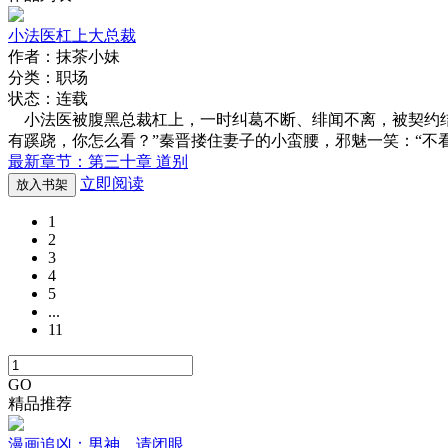
小法医杠上大总裁
作者：抹茶小妹
分类：职场
状态：连载
小法医被腹黑总裁杠上，一时纠葛不断、绯闻不离，被契约结
有蹊跷，你怎么看？”秦晋搂住妻子的小蛮腰，邪魅一笑：“不看
最新章节：第三十章 道别
立即阅读
放入书架
1
2
3
4
5
...
11
GO
精品推荐
漫画追凶：男神，请闭眼