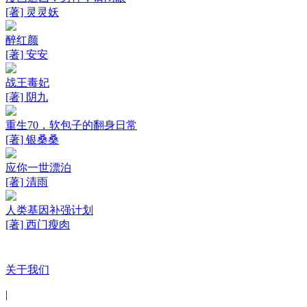
[著] 灵灵妖
醉红颜
[著] 安安
战王毒妃
[著] 阴九
重生70，软包子的翻身日常
[著] 银桑桑
应你一世漂泊
[著] 清雨
人类基因补强计划
[著] 西门瘦肉
关于我们
|