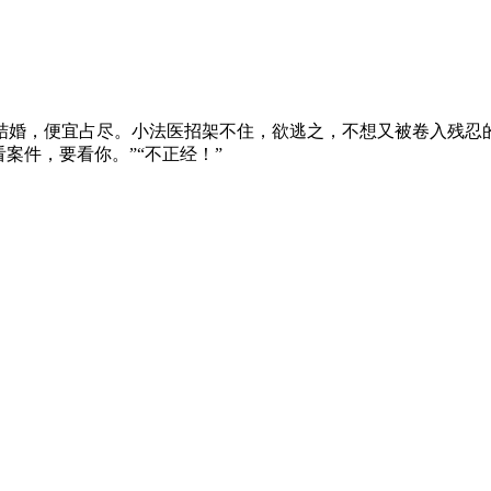
婚，便宜占尽。小法医招架不住，欲逃之，不想又被卷入残忍的
案件，要看你。”“不正经！”