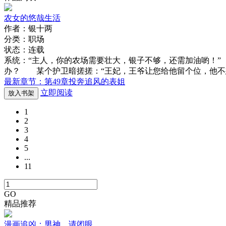
农女的悠哉生活
作者：银十两
分类：职场
状态：连载
系统：“主人，你的农场需要壮大，银子不够，还需加油喲！
办？ 某个护卫暗搓搓：“王妃，王爷让您给他留个位，他不
最新章节：第49章投奔追风的表姐
立即阅读
放入书架
1
2
3
4
5
...
11
GO
精品推荐
漫画追凶：男神，请闭眼