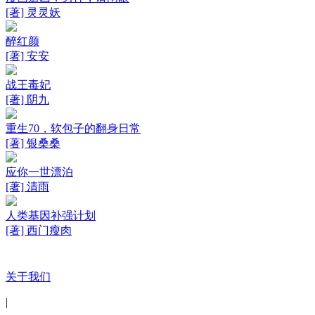
[著] 灵灵妖
醉红颜
[著] 安安
战王毒妃
[著] 阴九
重生70，软包子的翻身日常
[著] 银桑桑
应你一世漂泊
[著] 清雨
人类基因补强计划
[著] 西门瘦肉
关于我们
|