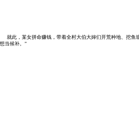
” 就此，某女拼命赚钱，带着全村大伯大婶们开荒种地、挖
想当候补。”