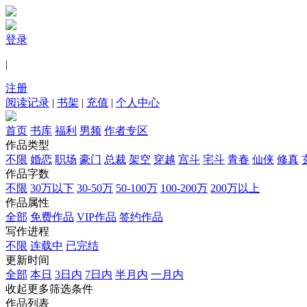
登录
|
注册
阅读记录
|
书架
|
充值
|
个人中心
首页
书库
福利
男频
作者专区
作品类型
不限
婚恋
职场
豪门
总裁
架空
穿越
宫斗
宅斗
青春
仙侠
修真
作品字数
不限
30万以下
30-50万
50-100万
100-200万
200万以上
作品属性
全部
免费作品
VIP作品
签约作品
写作进程
不限
连载中
已完结
更新时间
全部
本日
3日内
7日内
半月内
一月内
收起更多筛选条件
作品列表