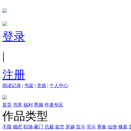
登录
|
注册
阅读记录
|
书架
|
充值
|
个人中心
首页
书库
福利
男频
作者专区
作品类型
不限
婚恋
职场
豪门
总裁
架空
穿越
宫斗
宅斗
青春
仙侠
修真