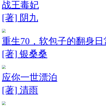
战王毒妃
[著] 阴九
重生70，软包子的翻身日
[著] 银桑桑
应你一世漂泊
[著] 清雨