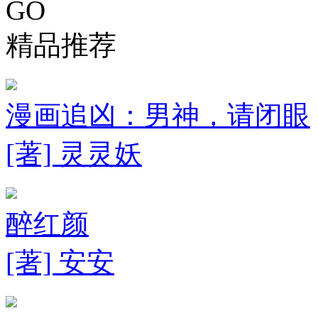
GO
精品推荐
漫画追凶：男神，请闭眼
[著] 灵灵妖
醉红颜
[著] 安安