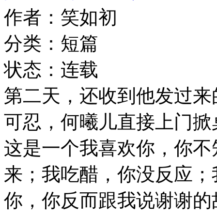
作者：笑如初
分类：短篇
状态：连载
第二天，还收到他发过来
可忍，何曦儿直接上门掀桌
这是一个我喜欢你，你不
来；我吃醋，你没反应；
你，你反而跟我说谢谢的