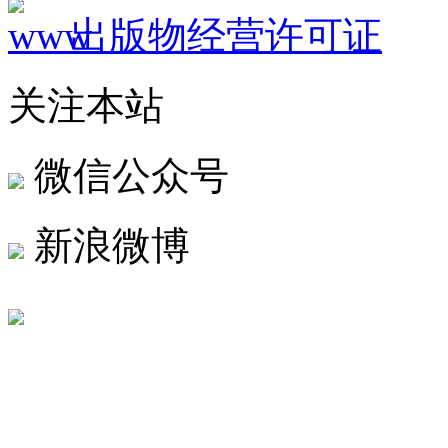
出版物经营许可证
关注本站
微信公众号
新浪微博