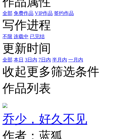
作品属性
全部
免费作品
VIP作品
签约作品
写作进程
不限
连载中
已完结
更新时间
全部
本日
3日内
7日内
半月内
一月内
收起更多筛选条件
作品列表
乔少，好久不见
作者：蓝狐