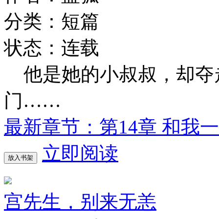
分类：短篇
状态：连载
他是她的小叔叔，却夺
门……
最新章节：第14章 和我
立即阅读
放入书架
宫先生，别来无恙