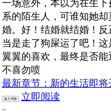
一场意外，本以为在生下
系的陌生人，可谁知她却
婚。好！结婚就结婚！反
当是走了狗屎运了吧！这
翼翼的喜欢，最终是否能
不喜勿喷
最新章节：新的生活即将
立即阅读
放入书架