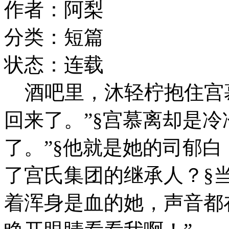
作者：阿梨
分类：短篇
状态：连载
酒吧里，沐轻柠抱住宫慕
回来了。”§宫慕离却是冷
了。”§他就是她的司郁
了宫氏集团的继承人？§
着浑身是血的她，声音都