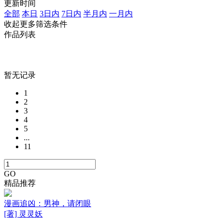
更新时间
全部
本日
3日内
7日内
半月内
一月内
收起更多筛选条件
作品列表
暂无记录
1
2
3
4
5
...
11
GO
精品推荐
漫画追凶：男神，请闭眼
[著] 灵灵妖