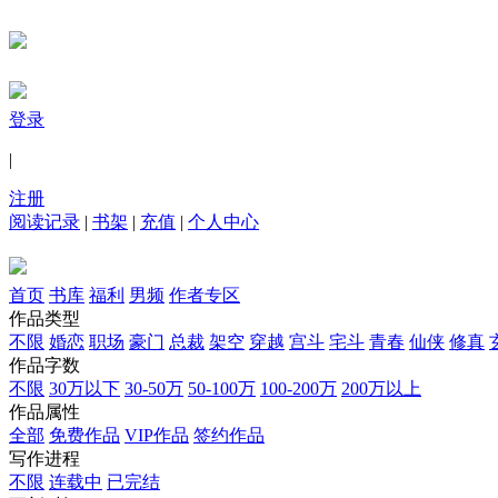
登录
|
注册
阅读记录
|
书架
|
充值
|
个人中心
首页
书库
福利
男频
作者专区
作品类型
不限
婚恋
职场
豪门
总裁
架空
穿越
宫斗
宅斗
青春
仙侠
修真
作品字数
不限
30万以下
30-50万
50-100万
100-200万
200万以上
作品属性
全部
免费作品
VIP作品
签约作品
写作进程
不限
连载中
已完结