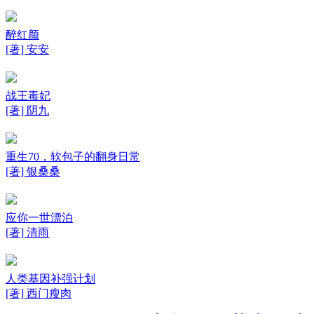
醉红颜
[著] 安安
战王毒妃
[著] 阴九
重生70，软包子的翻身日常
[著] 银桑桑
应你一世漂泊
[著] 清雨
人类基因补强计划
[著] 西门瘦肉