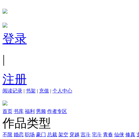
登录
|
注册
阅读记录
|
书架
|
充值
|
个人中心
首页
书库
福利
男频
作者专区
作品类型
不限
婚恋
职场
豪门
总裁
架空
穿越
宫斗
宅斗
青春
仙侠
修真