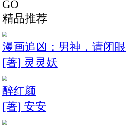
GO
精品推荐
漫画追凶：男神，请闭眼
[著] 灵灵妖
醉红颜
[著] 安安