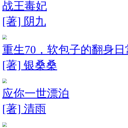
战王毒妃
[著] 阴九
重生70，软包子的翻身日
[著] 银桑桑
应你一世漂泊
[著] 清雨