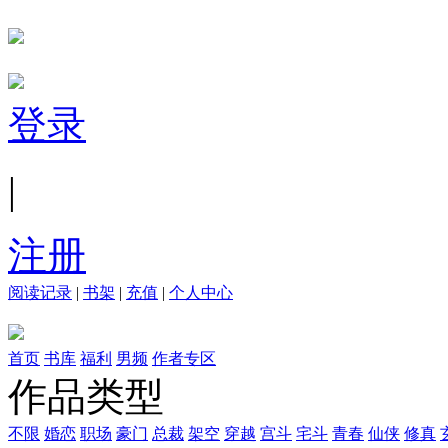
登录
|
注册
阅读记录
|
书架
|
充值
|
个人中心
首页
书库
福利
男频
作者专区
作品类型
不限
婚恋
职场
豪门
总裁
架空
穿越
宫斗
宅斗
青春
仙侠
修真