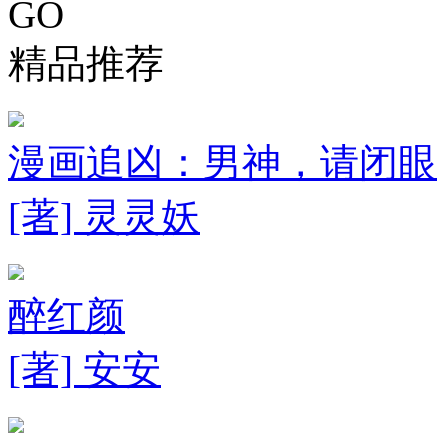
GO
精品推荐
漫画追凶：男神，请闭眼
[著] 灵灵妖
醉红颜
[著] 安安