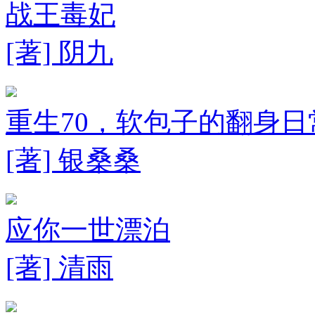
战王毒妃
[著] 阴九
重生70，软包子的翻身日
[著] 银桑桑
应你一世漂泊
[著] 清雨