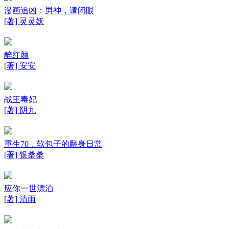
漫画追凶：男神，请闭眼
[著] 灵灵妖
醉红颜
[著] 安安
战王毒妃
[著] 阴九
重生70，软包子的翻身日常
[著] 银桑桑
应你一世漂泊
[著] 清雨