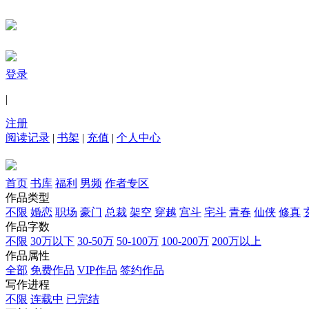
登录
|
注册
阅读记录
|
书架
|
充值
|
个人中心
首页
书库
福利
男频
作者专区
作品类型
不限
婚恋
职场
豪门
总裁
架空
穿越
宫斗
宅斗
青春
仙侠
修真
作品字数
不限
30万以下
30-50万
50-100万
100-200万
200万以上
作品属性
全部
免费作品
VIP作品
签约作品
写作进程
不限
连载中
已完结